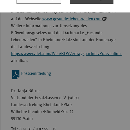
verschiedene Zielgruppen zusammengefasst sind. Alle
Informationen und das gesamte Projektangebot finden Sie
auf der Webseite
www.gesunde-lebenswelten.com
.
Weitere Informationen zur Umsetzung des
Präventionsgesetzes und der Dachmarke „Gesunde
Lebenswelten“ in Rheinland-Pfalz sind auf der Homepage
der Landesvertretung
https://www.vdek.com/LVen/RLP/Vertragspartner/Praevention_
abrufbar.
Pressemitteilung
Dr. Tanja Börner
Verband der Ersatzkassen e. V. (vdek)
Landesvertretung Rheinland-Pfalz
Wilhelm-Theodor-Römheld-Str. 22
55130 Mainz
Tel.: 0 61 31 / 9 82 55 - 15