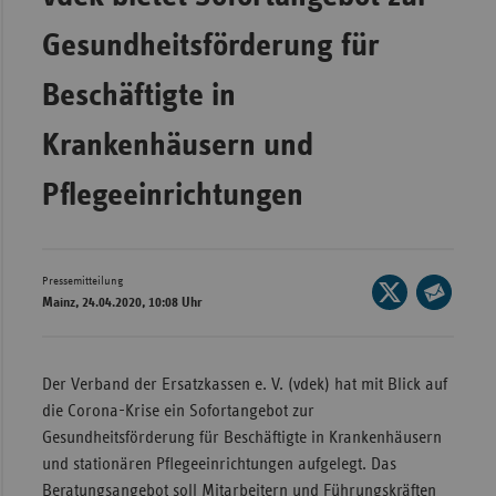
Wür
Gesundheitsförderung für
Bay
Beschäftigte in
Ber
Krankenhäusern und
Bre
Ha
Pflegeeinrichtungen
Hes
Mec
Pressemitteilung
Vo
Seite
Mainz, 24.04.2020, 10:08 Uhr
auf
Seite
Nie
X
per
Nor
teilen
E-
Der Verband der Ersatzkassen e. V. (vdek) hat mit Blick auf
Wes
Mail
die Corona-Krise ein Sofortangebot zur
Rhe
teilen
Gesundheitsförderung für Beschäftigte in Krankenhäusern
und stationären Pflegeeinrichtungen aufgelegt. Das
Saa
Beratungsangebot soll Mitarbeitern und Führungskräften