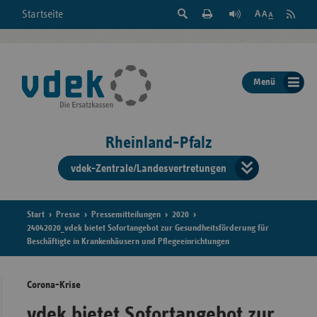
Suche
Seite
RSS
Startseite
Feed
einblenden
Drucken
abonni
Schrift
/
ausblenden
der
Menü
Seite
ändern
Rheinland-Pfalz
vdek-Zentrale/Landesvertretungen
Verband
der
Ersatzka
Start
Presse
Pressemitteilungen
2020
24042020_vdek bietet Sofortangebot zur Gesundheitsförderung für
Beschäftigte in Krankenhäusern und Pflegeeinrichtungen
Bun
Corona-Krise
vdek bietet Sofortangebot zur