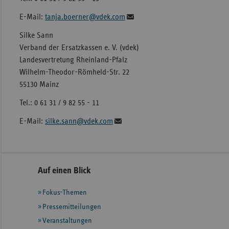
E-Mail:
tanja.boerner@vdek.com
Silke Sann
Verband der Ersatzkassen e. V. (vdek)
Landesvertretung Rheinland-Pfalz
Wilhelm-Theodor-Römheld-Str. 22
55130 Mainz
Tel.: 0 61 31 / 9 82 55 - 11
E-Mail:
silke.sann@vdek.com
Seitennavigation
Seitenleiste
Auf einen Blick
mit
Fokus-Themen
weiteren
Informationen
Pressemitteilungen
Veranstaltungen