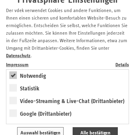
Privatsphäre-Einstellungen
Pflegeein­rich­tungen sind derzeit extrem hohen Belastungen
ausgesetzt. Da ist es besonders wichtig, die betriebliche
Der vdek verwendet Cookies und andere Funktionen, um
Gesundheitsförderung nicht aus den Augen zu verlieren.
Ihnen einen sicheren und komfortablen Website-Besuch zu
Mit unserem Sofortangebot möchten wir gezielt diejenigen
ermöglichen. Entscheiden Sie selbst, welche Funktionen Sie
unterstützen, die durch ihren unermüdlichen Einsatz alles
zulassen möchten. Sie können Ihre Einstellungen jederzeit
dafür tun, Patienten und Pflegebedürftige bestmöglich zu
in der Fußzeile anpassen. Weitere Informationen, etwa zum
versorgen“, sagt Martin Schneider, Leiter der vdek-
Umgang mit Drittanbieter-Cookies, finden Sie unter
Landesvertretung Rheinland-Pfalz.
Datenschutz
.
Das Sofortangebot wird im Rahmen des
Impressum
Details
ersatzkassengemeinsamen Angebots MEHRWERT:PFLEGE
Notwendig
zur betrieblichen Gesundheitsförderung in Krankenhäusern
und stationären Pflegeeinrichtungen bereitgestellt.
Statistik
Informationen zu MEHRWERT:PFLEGE, zu dem
Sofortangebot und zur Anmeldung gibt es unter
Video-Streaming & Live-Chat (Drittanbieter)
www.mehrwert-pflege.com
.
Google (Drittanbieter)
MEHRWERT:PFLEGE gehört zur Dachmarke „Gesunde
Lebenswelten“, unter der die von den Ersatzkassen
gemeinsam angebotenen Präventionsaktivitäten für
Auswahl bestätigen
Alle bestätigen