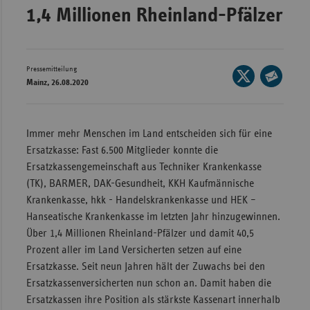
1,4 Millionen Rheinland-Pfälzer
Wür
Bay
Ber
Pressemitteilung
Seite
Mainz, 26.08.2020
auf
Bre
Seite
X
per
Ha
teilen
E-
Immer mehr Menschen im Land entscheiden sich für eine
Hes
Mail
Ersatzkasse: Fast 6.500 Mitglieder konnte die
teilen
Mec
Ersatzkassengemeinschaft aus Techniker Krankenkasse
Vo
(TK), BARMER, DAK-Gesundheit, KKH Kaufmännische
Krankenkasse, hkk - Handelskrankenkasse und HEK –
Nie
Hanseatische Krankenkasse im letzten Jahr hinzugewinnen.
Nor
Über 1,4 Millionen Rheinland-Pfälzer und damit 40,5
Wes
Prozent aller im Land Versicherten setzen auf eine
Rhe
Ersatzkasse. Seit neun Jahren hält der Zuwachs bei den
Ersatzkassenversicherten nun schon an. Damit haben die
Ersatzkassen ihre Position als stärkste Kassenart innerhalb
Saa