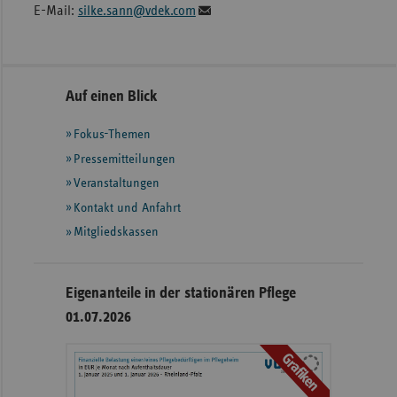
E-Mail:
silke.sann@vdek.com
Seitennavigation
Seitenleiste
Auf einen Blick
mit
Fokus-Themen
weiteren
Informationen
Pressemitteilungen
Veranstaltungen
Kontakt und Anfahrt
Mitgliedskassen
Eigenanteile in der stationären Pflege
01.07.2026
Grafiken