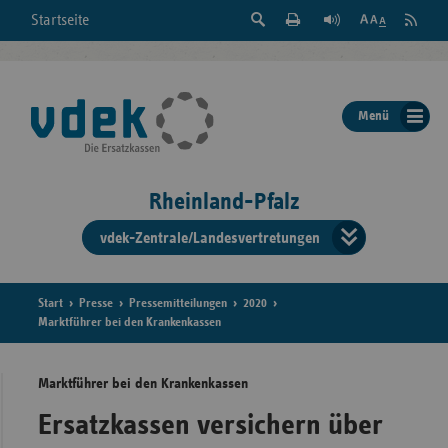
Suche
Seite
RSS
Startseite
Feed
einblenden
Drucken
abonni
Schrift
/
ausblenden
der
Menü
Seite
ändern
Rheinland-Pfalz
vdek-Zentrale/Landesvertretungen
Verband
der
Ersatzka
Start
Presse
Pressemitteilungen
2020
Marktführer bei den Krankenkassen
Marktführer bei den Krankenkassen
Bun
Ersatzkassen versichern über