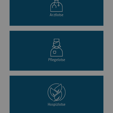
Arztlotse
Pflegelotse
Hospizlotse