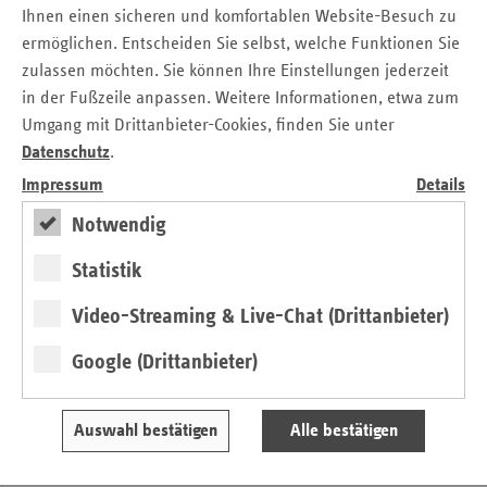
Ihnen einen sicheren und komfortablen Website-Besuch zu
Versicherten der Ersatzkassen auch von deren
ermöglichen. Entscheiden Sie selbst, welche Funktionen Sie
bundesweiter Ausrichtung. Schneider: „Wir legen Wert
zulassen möchten. Sie können Ihre Einstellungen jederzeit
darauf, dass die medizinische Versorgung in Rheinland-
in der Fußzeile anpassen. Weitere Informationen, etwa zum
Pfalz genauso hochwertig organisiert wird wie in Bayern
Umgang mit Drittanbieter-Cookies, finden Sie unter
oder Mecklenburg-Vorpommern und das in der Stadt wie
Datenschutz
.
auf dem Land. Außerdem haben die einzelnen Ersatzkassen
bundesweit einen einheitlichen Beitragssatz und stehen
Impressum
Details
damit auch für einen solidarischen Ausgleich innerhalb der
Notwendig
Versichertengemeinschaft.“
Statistik
GKV mit neuem Höchstwert
Video-Streaming & Live-Chat (Drittanbieter)
Auch die Gesamtzahl der gesetzlich Versicherten in
Rheinland-Pfalz kletterte auf einen neuen Höchstwert: Zum
Google (Drittanbieter)
Stichtag 1. Juli 2020 waren 2.666.805 Rheinland-Pfälzer bei
einer gesetzlichen Krankenkasse versichert – 18.059 mehr
Auswahl bestätigen
Alle bestätigen
als noch im Vorjahr. Damit setzt auch die GKV insgesamt
den positiven Trend der letzten Jahre fort.