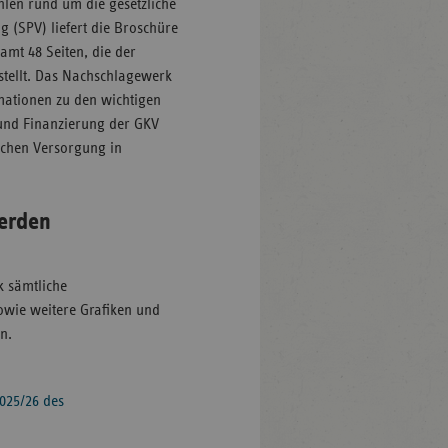
hlen rund um die gesetzliche
g (SPV) liefert die Broschüre
amt 48 Seiten, die der
 stellt. Das Nachschlagewerk
rmationen zu den wichtigen
und Finanzierung der GKV
schen Versorgung in
werden
ek sämtliche
owie weitere Grafiken und
n.
2025/26 des