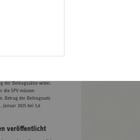
 Damit veröffentlicht der
Pfalz
fangreiche Broschüre mit den
rland
rte und Krankenkassen,
SPV). Die Zahlen machen
hsen
he Gesundheitswesen steht,
hsen-
die Leistungsausgaben
halt
uf 312,3 Milliarden Euro
eigerung auf den Rekordwert
leswig-
sind die stationäre
lstein
olgt von Arzneimitteln (2025
ringen
ersorgung (2025
ng der Beitragssätze wider.
für die SPV müssen
n. Betrug der Beitragssatz
1. Januar 2025 bei 3,6
 veröffentlicht