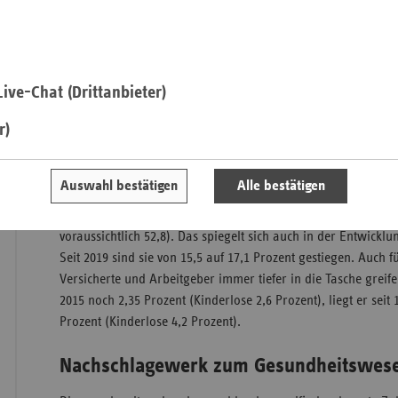
Die aktuellen vdek-Basisdaten des Gesundheitswesens sind da.
Verband der Ersatzkassen e. V. (vdek) zum 29. Mal seine um
Saa
jüngsten Statistiken zu den Bereichen Bevölkerung, Versiche
Finanzierung, Versorgung und soziale Pflegeversicherung (
Sac
deutlich, dass die Herausforderungen, vor denen das deutsc
ive-Chat (Drittanbieter)
Sac
weiter zugenommen haben. In den letzten zehn Jahren sind 
An
r)
bundesweit um 54,6 Prozent von 202,0 Milliarden Euro 2015 a
2024 gestiegen. Für das laufende Jahr wird eine Ausgabenst
Sch
von 341,4 Milliarden Euro erwartet. Hauptausgabenbereiche 
Ho
Auswahl bestätigen
Alle bestätigen
Versorgung (2025 voraussichtlich 106,9 Milliarden Euro), gef
Thü
voraussichtlich 58,1 Milliarden Euro) und der ambulanten V
voraussichtlich 52,8). Das spiegelt sich auch in der Entwicklu
Seit 2019 sind sie von 15,5 auf 17,1 Prozent gestiegen. Auch 
Versicherte und Arbeitgeber immer tiefer in die Tasche greife
2015 noch 2,35 Prozent (Kinderlose 2,6 Prozent), liegt er seit 
Prozent (Kinderlose 4,2 Prozent).
Nachschlagewerk zum Gesundheitswesen