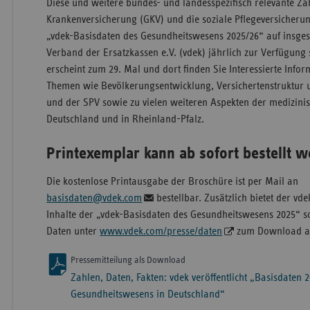
Diese und weitere bundes- und landesspezifisch relevante Za
Krankenversicherung (GKV) und die soziale Pflegeversicherun
„vdek-Basisdaten des Gesundheitswesens 2025/26“ auf insges
Verband der Ersatzkassen e.V. (vdek) jährlich zur Verfügung
erscheint zum 29. Mal und dort finden Sie Interessierte Info
Themen wie Bevölkerungsentwicklung, Versichertenstruktur 
und der SPV sowie zu vielen weiteren Aspekten der medizini
Deutschland und in Rheinland-Pfalz.
Printexemplar kann ab sofort bestellt 
Die kostenlose Printausgabe der Broschüre ist per Mail an
basisdaten@vdek.com
bestellbar. Zusätzlich bietet der vd
Inhalte der „vdek-Basisdaten des Gesundheitswesens 2025“ s
Daten unter
www.vdek.com/presse/daten
zum Download a
Pressemitteilung als Download
Zahlen, Daten, Fakten: vdek veröffentlicht „Basisdaten 
Gesundheitswesens in Deutschland“