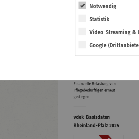
Notwendig
Statistik
Eigenanteile in der
stationären Pflege
Video-Streaming & L
01.07.2026
Google (Drittanbiete
Grafiken
weiter
Finanzielle Belastung von
Pflegebedürftigen erneut
gestiegen
vdek-Basisdaten
Rheinland-Pfalz 2025