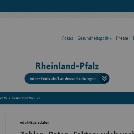
Fokus
Gesundheitspolitik
Presse
Rheinland-Pfalz
vdek-Zentrale/Landesvertretungen
Verba
der
2025
basisdaten2025_26
Ersat
vdek-Basisdaten
Bun