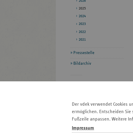
2026
2025
2024
2023
2022
2021
Pressestelle
Bildarchiv
Seitenleiste
Auf einen Blick
mit
Fokus-Themen
weiteren
Der vdek verwendet Cookies u
Informationen
Pressemitteilungen
ermöglichen. Entscheiden Sie s
Veranstaltungen
Fußzeile anpassen. Weitere In
Kontakt und Anfahrt
Impressum
Mitgliedskassen