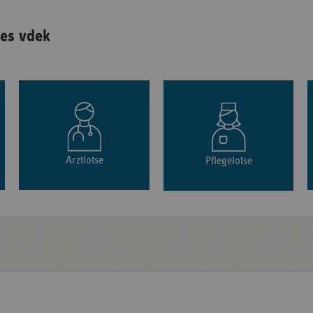
es vdek
Arztlotse
Pflegelotse