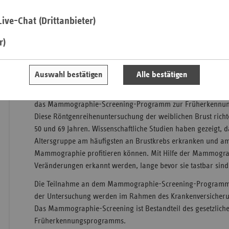
ive-Chat (Drittanbieter)
Saa
r)
Sac
In Rheinland-Pfalz erkranken jährlich ca. 3.400 Frauen an Br
Sac
Erkennung verbessert die Behandlungsmöglichkeiten und die
An
Auswahl bestätigen
Alle bestätigen
diesem Hintergrund haben die Ersatzkassen gemeinsam mit d
Sch
Vereinigung Rheinland-Pfalz und den übrigen Krankenkasse
Ho
das Mammographie-Screening-Programm zur Früherkennung 
Diese Röntgenreihenuntersuchung der weiblichen Brust richt
Thü
50 und 69 Jahren. Wissenschaftliche Studien haben gezeigt, d
Altersgruppe am häufigsten an Brustkrebs erkranken und am
Mammographie profitieren können. Mit Hilfe der Mammogra
Veränderungen erkannt werden, lange bevor sie tastbar sind
Die Teilnahme an dem Mammographie-Screening-Programm ist
der Untersuchung werden im Rahmen des Krankenversicher
Das Mammographie-Screening ist Bestandteil des gesetzlich
Früherkennungsprogramms.