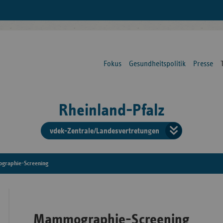
Fokus
Gesundheitspolitik
Presse
Rheinland-Pfalz
vdek-Zentrale/Landesvertretungen
Verba
der
raphie-Screening
Ersat
Mammographie-Screening
Bun