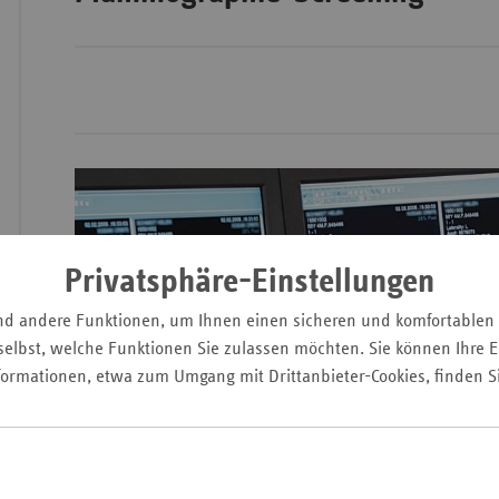
Wür
Bay
Ber
Bre
Ha
Privatsphäre-Einstellungen
Hes
nd andere Funktionen, um Ihnen einen sicheren und komfortablen
Mec
elbst, welche Funktionen Sie zulassen möchten. Sie können Ihre Ei
Vo
formationen, etwa zum Umgang mit Drittanbieter-Cookies, finden S
Nie
Nor
Wes
Rhe