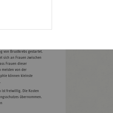
Pfalz
rland
hsen
ustkrebs. Die frühe
hsen-
 Chancen einer Heilung. Vor
halt
er Kassenärztlichen
leswig-
n im Land Anfang Mai 2007
lstein
von Brustkrebs gestartet.
et sich an Frauen zwischen
ringen
ass Frauen dieser
 meisten von der
phie können kleinste
.
 freiwillig. Die Kosten
ungsschutzes übernommen.
en