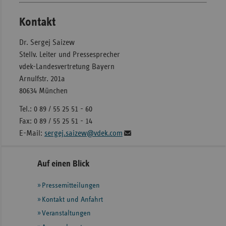
Kontakt
Dr. Sergej Saizew
Stellv. Leiter und Pressesprecher
vdek-Landesvertretung Bayern
Arnulfstr. 201a
80634 München
Tel.: 0 89 / 55 25 51 - 60
Fax: 0 89 / 55 25 51 - 14
E-Mail:
sergej.saizew@vdek.com
Seitennavigation
Seitenleiste
Auf einen Blick
mit
Pressemitteilungen
weiteren
Informationen
Kontakt und Anfahrt
Veranstaltungen