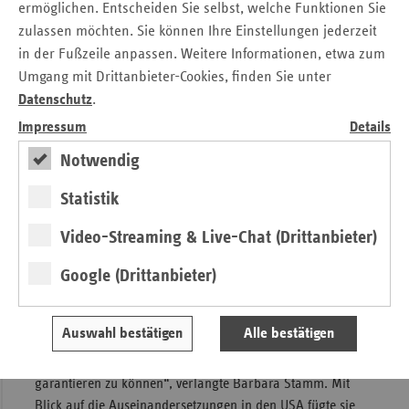
solidarisch“. Stamm erinnerte die Krankenkassen an ihre
ermöglichen. Entscheiden Sie selbst, welche Funktionen Sie
Rolle als „Anwälte ihrer Versicherten“. Wer sich an seine
zulassen möchten. Sie können Ihre Einstellungen jederzeit
Krankenkasse wende, sollte das immer mit dem guten
in der Fußzeile anpassen. Weitere Informationen, etwa zum
Gefühl des Vertrauens tun können. Die Kommunikation
Umgang mit Drittanbieter-Cookies, finden Sie unter
dürfe kein „Kampf“ oder Feilschen sein; bürokratische
Datenschutz
.
Hindernisse seien fehl am Platz. Die eindringliche Bitte der
Impressum
Details
Landtagspräsidentin lautete: „Bauen Sie die bestehenden
bürokratischen Barrieren ab!“
Notwendig
Barbara Stamm appellierte an die Vertreter der
Statistik
Krankenkasse, bei allen notwendigen
Wirtschaftlichkeitsüberlegungen den kranken Menschen in
Video-Streaming & Live-Chat (Drittanbieter)
den Mittelpunkt zu stellen und ihn in seiner Gesamtheit zu
Google (Drittanbieter)
betrachten. Der Gesundheitssektor sei kein Markt wie jeder
andere. „Angebot und Nachfrage allein dürfen wir unsere
Gesundheit nicht überlassen. Der Anspruch muss
Auswahl bestätigen
Alle bestätigen
stattdessen sein, jenseits von marktwirtschaftlichen
Prinzipien allen Menschen eine gute Versorgung
garantieren zu können“, verlangte Barbara Stamm. Mit
Blick auf die Auseinandersetzungen in den USA fügte sie