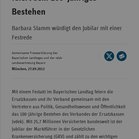
Wür
Bestehen
Bay
Barbara Stamm würdigt den Jubilar mit einer
Ber
Festrede
Bre
Ha
Gemeinsame Presseerklärung des
Seite
Bayerischen Landtages und der vdek-
auf
Hes
Landesvertretung Bayern
Seite
München, 27.09.2012
X
per
Mec
teilen
E-
Vo
Mail
Nie
Mit einem Festakt im Bayerischen Landtag feiern die
teilen
Ersatzkassen und ihr Verband gemeinsam mit den
Nor
Vertretern aus Politik, Gesundheitswesen und Öffentlichkeit
Wes
das 100-jährige Bestehen des Verbandes der Ersatzkassen
Rhe
(vdek). Mit 25,7 Millionen Versicherten bundesweit ist der
Jubilar der Marktführer in der Gesetzlichen
Krankenversicherung (GKV) und zählt zu den wichtigen
Saa