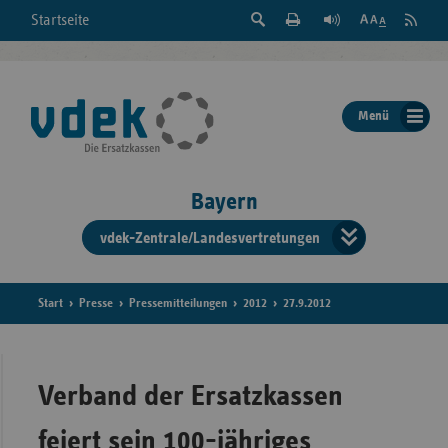
Suche
Seite
RSS
Startseite
Feed
einblenden
Drucken
abonni
Schrift
/
ausblenden
der
Menü
Seite
ändern
Bayern
vdek-Zentrale/Landesvertretungen
Verband
der
Ersatzka
Start
Presse
Pressemitteilungen
2012
27.9.2012
Bun
Verband der Ersatzkassen
feiert sein 100-jähriges