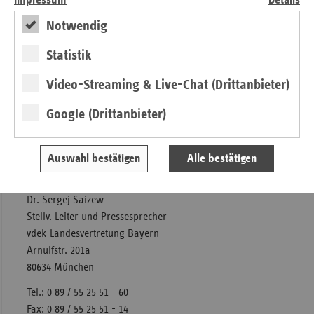
Impressum
Details
zu Lasten der Beitragszahler. Zumindest unklare
Notwendig
Lieferverzögerungen eines einzelnen Unternehmens dürfen
nicht der Anlass sein, ein erfolgreiches Modell
Statistik
auszuhebeln.
Video-Streaming & Live-Chat (Drittanbieter)
Google (Drittanbieter)
Kontakt
Auswahl bestätigen
Alle bestätigen
Ihr Ansprechpartner:
Dr. Sergej Saizew
Stellv. Leiter und Pressesprecher
vdek-Landesvertretung Bayern
Arnulfstr. 201a
80634 München
Tel.: 0 89 / 55 25 51 - 60
Fax: 0 89 / 55 25 51 - 14