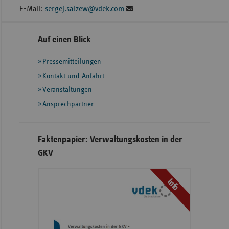
E-Mail:
sergej.saizew@vdek.com
Seitennavigation
Seitenleiste
Auf einen Blick
mit
Pressemitteilungen
weiteren
Informationen
Kontakt und Anfahrt
Veranstaltungen
Ansprechpartner
Faktenpapier: Verwaltungskosten in der
GKV
Info