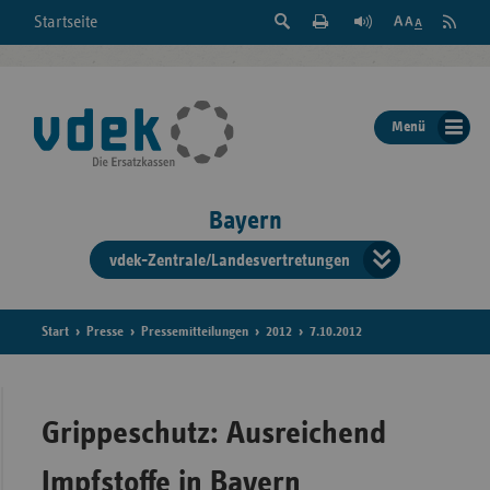
Suche
Seite
RSS
Startseite
Feed
einblenden
Drucken
abonni
Schrift
/
ausblenden
der
Menü
Seite
ändern
Bayern
vdek-Zentrale/Landesvertretungen
Verband
der
Ersatzka
Start
Presse
Pressemitteilungen
2012
7.10.2012
Bun
Grippeschutz: Ausreichend
Impfstoffe in Bayern