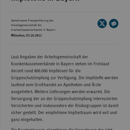
Wür
Bay
Gemeinsame Presseerklärung der
Seite
Arbeitsgemeinschaft der
Ber
auf
Krankenkassenverbände in Bayern
Seite
München, 07.10.2012
X
per
Bre
teilen
E-
Ha
Mail
Laut Angaben der Arbeitsgemeinschaft der
Hes
teilen
Krankenkassenverbände in Bayern stehen im Freistaat
Mec
derzeit rund 800.000 Impfdosen für die
Vo
Grippeschutzimpfung zur Verfügung. Die Impfstoffe werden
laufend vom Großhandel an Apotheken und Ärzte
Nie
ausgeliefert. Weitere Lieferungen werden erwartet. Die
Nor
Versorgung der an der Grippeschutzimpfung interessierten
Wes
Versicherten und insbesondere der Risikogruppen ist damit
Rhe
sicher gestellt. Der empfohlene Impfzeitraum wird voll und
ganz eingehalten.
Saa