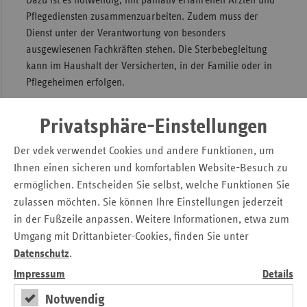
Dazu ist es notwendig, mit palliativ erfahrenen Ärzten und
Pflegediensten zusammenzuarbeiten. Zudem muss der
Sac
Dienst unter der Verantwortung von besonders
Sac
ausgewiesenen Fachkräften stehen. Die Sterbebegleitung
An
kann im Haushalt der Versicherten, in der Familie oder in
Pflegeheimen erfolgen.
Sch
Ho
Nach Angaben der ARGE übernahmen die nahezu 5.800
Privatsphäre-Einstellungen
Thü
ehrenamtlichen Mitarbeiterinnen und Mitarbeiter der
ambulanten Hospizdienste jährlich fast 10.000
Der vdek verwendet Cookies und andere Funktionen, um
Sterbebegleitungen für Versicherte aller Krankenkassen.
Ihnen einen sicheren und komfortablen Website-Besuch zu
Die private Krankenversicherung ist nicht zur Förderung
ermöglichen. Entscheiden Sie selbst, welche Funktionen Sie
verpflichtet, obwohl Sterbebegleitung auch für deren
zulassen möchten. Sie können Ihre Einstellungen jederzeit
Versicherte erfolgt.
in der Fußzeile anpassen. Weitere Informationen, etwa zum
Umgang mit Drittanbieter-Cookies, finden Sie unter
Datenschutz
.
Kontakt
Impressum
Details
Notwendig