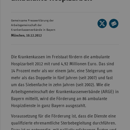
Wür
Bay
Gemeinsame Presseerklärung der
Seite
Arbeitsgemeinschaft der
Ber
auf
Krankenkassenverbände in Bayern
Seite
München, 10.12.2012
X
per
Bre
teilen
E-
Ha
Mail
Die Krankenkassen im Freistaat fördern die ambulante
Hes
teilen
Hospizarbeit 2012 mit rund 4,92 Millionen Euro. Das sind
Mec
14 Prozent mehr als vor einem Jahr, eine Steigerung um
Vo
mehr als das Doppelte in fünf Jahren (seit 2007) und fast
um das Siebenfache in zehn Jahren (seit 2002). Wie die
Nie
Arbeitsgemeinschaft der Krankenkassenverbände (ARGE) in
Nor
Bayern mitteilt, wird die Förderung an 86 ambulante
Wes
Hospizdienste in ganz Bayern ausgezahlt.
Rhe
Voraussetzung für die Förderung ist, dass die Dienste eine
qualifizierte ehrenamtliche Sterbebegleitung durchführen.
Saa