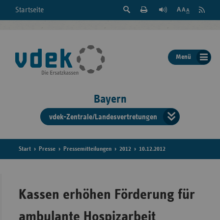
Suche
Seite
RSS
Startseite
Feed
einblenden
Drucken
abonni
Schrift
/
ausblenden
der
Menü
Seite
ändern
Bayern
vdek-Zentrale/Landesvertretungen
Verband
der
Ersatzka
Start
Presse
Pressemitteilungen
2012
10.12.2012
Bun
Kassen erhöhen Förderung für
ambulante Hospizarbeit