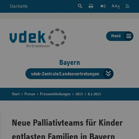
Suche
Seite
RSS
Startseite
Feed
einblenden
Drucken
abonni
Schrift
/
ausblenden
der
Menü
Seite
ändern
Bayern
vdek-Zentrale/Landesvertretungen
Verband
der
Ersatzka
Start
Presse
Pressemitteilungen
2013
8.1.2013
Bun
Neue Palliativteams für Kinder
entlasten Familien in Bayern