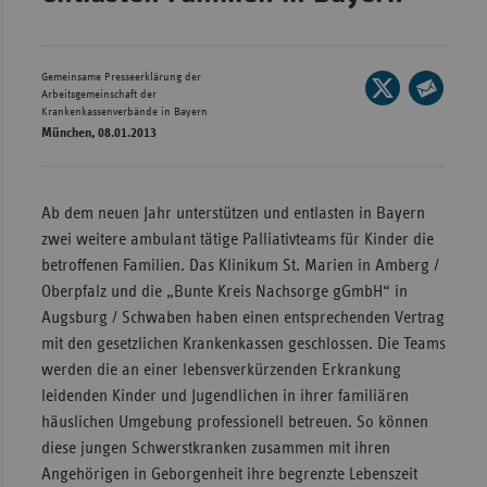
Wür
Bay
Gemeinsame Presseerklärung der
Seite
Arbeitsgemeinschaft der
Ber
auf
Krankenkassenverbände in Bayern
Seite
München, 08.01.2013
X
per
Bre
teilen
E-
Ha
Mail
Ab dem neuen Jahr unterstützen und entlasten in Bayern
Hes
teilen
zwei weitere ambulant tätige Palliativteams für Kinder die
Mec
betroffenen Familien. Das Klinikum St. Marien in Amberg /
Vo
Oberpfalz und die „Bunte Kreis Nachsorge gGmbH“ in
Augsburg / Schwaben haben einen entsprechenden Vertrag
Nie
mit den gesetzlichen Krankenkassen geschlossen. Die Teams
Nor
werden die an einer lebensverkürzenden Erkrankung
Wes
leidenden Kinder und Jugendlichen in ihrer familiären
Rhe
häuslichen Umgebung professionell betreuen. So können
diese jungen Schwerstkranken zusammen mit ihren
Angehörigen in Geborgenheit ihre begrenzte Lebenszeit
Saa