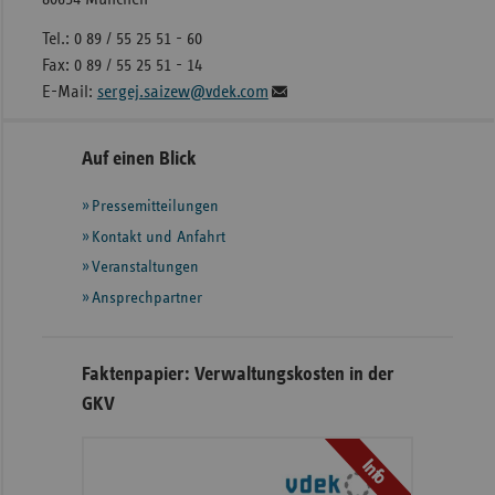
Tel.: 0 89 / 55 25 51 - 60
Fax: 0 89 / 55 25 51 - 14
E-Mail:
sergej.saizew@vdek.com
Seitennavigation
Seitenleiste
Auf einen Blick
mit
Pressemitteilungen
weiteren
Informationen
Kontakt und Anfahrt
Veranstaltungen
Ansprechpartner
Faktenpapier: Verwaltungskosten in der
GKV
Info