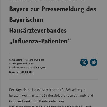
Wür
Bayern zur Pressemeldung des
Bay
Bayerischen
Ber
Hausärzteverbandes
Bre
„Influenza-Patienten“
Ha
Hes
Mec
Gemeinsame Presseerklärung der
Seite
Vo
Arbeitsgemeinschaft der
auf
Krankenkassenverbände in Bayern
Seite
Nie
München, 01.03.2013
X
per
Nor
teilen
E-
Wes
Mail
Der bayerische Hausärzteverband (BHÄV) wäre gut
teilen
Rhe
beraten, wenn er seine Schlussfolgerungen zu Impf- und
Grippeerkrankungs-Häufigkeiten von
Saa