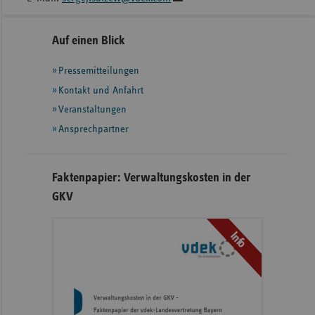
Seitennavigation
Seitenleiste
Auf einen Blick
mit
Pressemitteilungen
weiteren
Informationen
Kontakt und Anfahrt
Veranstaltungen
Ansprechpartner
Faktenpapier: Verwaltungskosten in der
GKV
Info