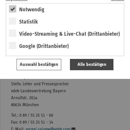
Download
Notwendig
Statistik
Druckversion der Pressemitteilung
Video-Streaming & Live-Chat (Drittanbieter)
Google (Drittanbieter)
Kontakt
Auswahl bestätigen
Alle bestätigen
Ihr Ansprechpartner:
Dr. Sergej Saizew
Stellv. Leiter und Pressesprecher
vdek-Landesvertretung Bayern
Arnulfstr. 201a
80634 München
Tel.: 0 89 / 55 25 51 - 60
Fax: 0 89 / 55 25 51 - 14
E-Mail:
sergej.saizew@vdek.com