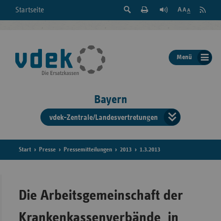
Suche
Seite
RSS
Startseite
Feed
einblenden
Drucken
abonni
Schrift
/
ausblenden
der
Menü
Seite
ändern
Bayern
vdek-Zentrale/Landesvertretungen
Verband
der
Ersatzka
Start
Presse
Pressemitteilungen
2013
1.3.2013
Bun
Die Arbeitsgemeinschaft der
Krankenkassenverbände in