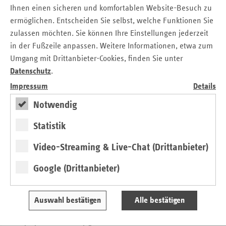
Ihnen einen sicheren und komfortablen Website-Besuch zu
Der Leistungskatalog der Gesetzlichen Krankenversicherung
ermöglichen. Entscheiden Sie selbst, welche Funktionen Sie
muss nutzerorientiert und qualitätsgesichert
zulassen möchten. Sie können Ihre Einstellungen jederzeit
weiterentwickelt werden. Die Entwicklung des
in der Fußzeile anpassen. Weitere Informationen, etwa zum
Gesundheitswesens der letzten Jahrzehnte zeigt, dass der
Umgang mit Drittanbieter-Cookies, finden Sie unter
medizinisch-technische Fortschritt nicht immer den
Datenschutz
.
Zusatznutzen bringt, den die Hersteller von Medikamenten
Impressum
Details
und Medizinprodukten versprechen. Stattdessen werden
häufig nur höhere Kosten produziert. Innovationen ohne
Notwendig
Zusatznutzen schaden jedoch den Versicherten und
strapazieren die GKV-Finanzen.
Statistik
„Das deutsche Gesundheitswesen verfügt nach wie vor über
Video-Streaming & Live-Chat (Drittanbieter)
beachtliche Wirtschaftlichkeits- und Effizienzreserven“,
betonte Ralf Langejürgen. „Mangelhafte
Google (Drittanbieter)
Versorgungsketten, Schnittstellenprobleme,
Versorgungsdefizite und nicht ausgeschöpfte Potentiale der
Auswahl bestätigen
Alle bestätigen
Prävention – das sind nur einige der Baustellen, die dazu
führen, dass die medizinische Versorgung heute schlechter