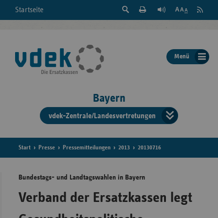
Suche
Seite
RSS
Startseite
Feed
einblenden
Drucken
abonni
Schrift
/
ausblenden
der
Menü
Seite
ändern
Bayern
vdek-Zentrale/Landesvertretungen
Verband
der
Ersatzka
Start
Presse
Pressemitteilungen
2013
20130716
Bundestags- und Landtagswahlen in Bayern
Bun
Verband der Ersatzkassen legt