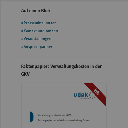
Seitennavigation
Seitenleiste
Auf einen Blick
mit
Pressemitteilungen
weiteren
Informationen
Kontakt und Anfahrt
Veranstaltungen
Ansprechpartner
Faktenpapier: Verwaltungskosten in der
GKV
Info