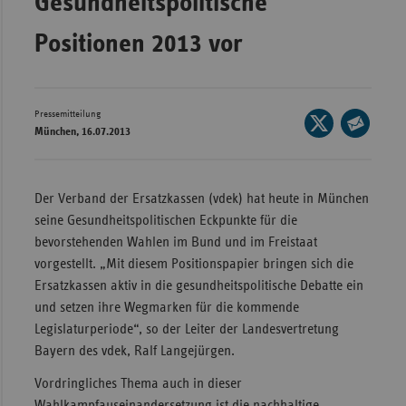
Gesundheitspolitische
Wür
Positionen 2013 vor
Bay
Ber
Pressemitteilung
Seite
Bre
München, 16.07.2013
auf
Seite
Ha
X
per
Hes
teilen
E-
Der Verband der Ersatzkassen (vdek) hat heute in München
Mec
Mail
seine Gesundheitspolitischen Eckpunkte für die
Vo
teilen
bevorstehenden Wahlen im Bund und im Freistaat
vorgestellt. „Mit diesem Positionspapier bringen sich die
Nie
Ersatzkassen aktiv in die gesundheitspolitische Debatte ein
Nor
und setzen ihre Wegmarken für die kommende
Wes
Legislaturperiode“, so der Leiter der Landesvertretung
Rhe
Bayern des vdek, Ralf Langejürgen.
Vordringliches Thema auch in dieser
Saa
Wahlkampfauseinandersetzung ist die nachhaltige