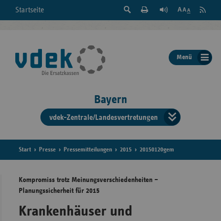
Suche
Seite
RSS
Startseite
Feed
einblenden
Drucken
abonni
Schrift
/
ausblenden
der
Menü
Seite
ändern
Bayern
vdek-Zentrale/Landesvertretungen
Verband
der
Ersatzka
Start
Presse
Pressemitteilungen
2015
20150120gem
Kompromiss trotz Meinungsverschiedenheiten –
Planungssicherheit für 2015
Bun
Krankenhäuser und