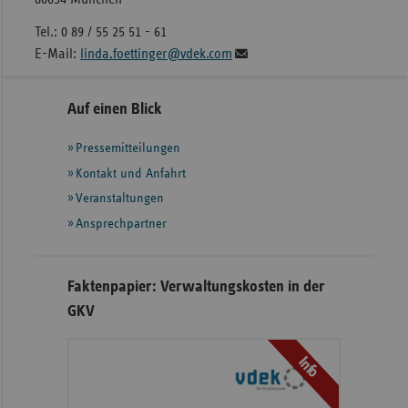
Tel.: 0 89 / 55 25 51 - 61
E-Mail:
linda.foettinger@vdek.com
Seitennavigation
Seitenleiste
Auf einen Blick
mit
Pressemitteilungen
weiteren
Informationen
Kontakt und Anfahrt
Veranstaltungen
Ansprechpartner
Faktenpapier: Verwaltungskosten in der
GKV
Info