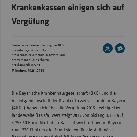
Krankenkassen einigen sich auf
Wür
Vergütung
Bay
Ber
Bre
Gemeinsame Pressemitteilung der BKG,
Seite
der Arbeitsgemeinschaft der
Ha
auf
Krankenkassenverbände in Bayern und
Seite
des Verbandes der privaten
Hes
X
per
Krankenversicherung
teilen
München, 20.01.2015
E-
Mec
Mail
Vo
teilen
Nie
Die Bayerische Krankenhausgesellschaft (BKG) und die
Nor
Arbeitsgemeinschaft der Krankenkassenverbände in Bayern
Wes
(ARGE) haben sich über die Vergütung 2015 geeinigt: Der
landesweite Basisfallwert steigt 2015 von bislang 3.188 auf
Rhe
3.255,50 Euro. Nach dem Basisfallwert rechnen in Bayern
rund 330 Kliniken ab. Damit stehen für die stationäre
Saa