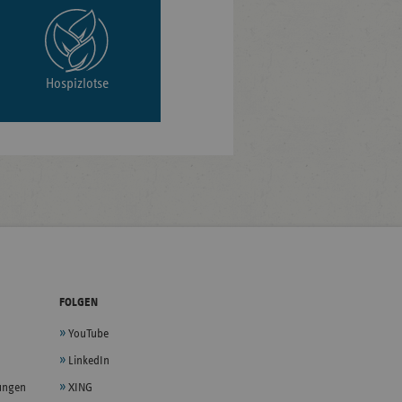
Hospizlotse
FOLGEN
YouTube
LinkedIn
lungen
XING