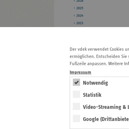
2026
2025
2024
2023
2022
Pressestelle
Der vdek verwendet Cookies u
Bildarchiv
ermöglichen. Entscheiden Sie s
Fußzeile anpassen. Weitere In
Impressum
Seitenleiste
Auf einen Blick
mit
Notwendig
Pressemitteilungen
weiteren
Statistik
Informationen
Kontakt und Anfahrt
Veranstaltungen
Video-Streaming & L
Ansprechpartner
Google (Drittanbiete