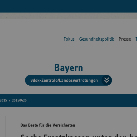
Fokus
Gesundheitspolitik
Presse
Bayern
vdek-Zentrale/Landesvertretungen
Verba
der
2015
20150420
Ersat
Das Beste für die Versicherten
Bun