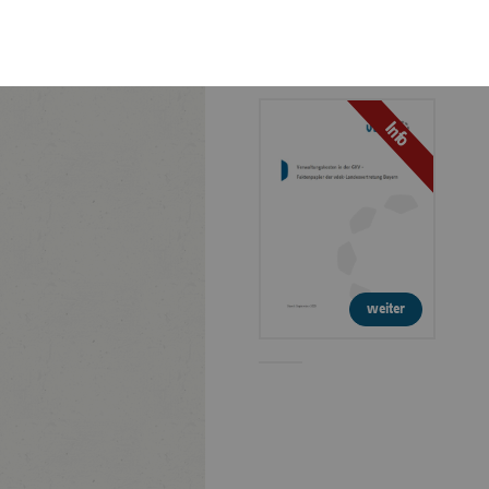
Faktenpapier:
Verwaltungskosten in
der GKV
Info
weiter