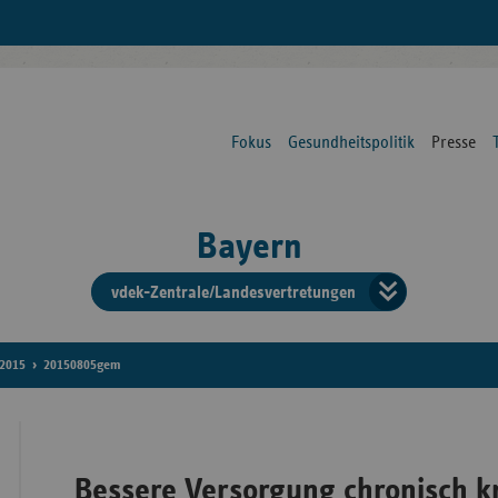
Fokus
Gesundheitspolitik
Presse
Bayern
vdek-Zentrale/Landesvertretungen
Verba
der
2015
20150805gem
Ersat
Bessere Versorgung chronisch k
Bun