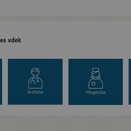
es vdek
Arztlotse
Pflegelotse