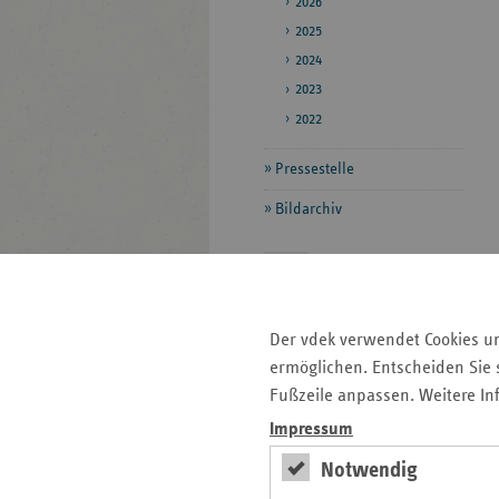
2026
2025
2024
2023
2022
Pressestelle
Bildarchiv
Seitenleiste
Auf einen Blick
mit
Pressemitteilungen
Der vdek verwendet Cookies u
weiteren
ermöglichen. Entscheiden Sie s
Informationen
Kontakt und Anfahrt
Fußzeile anpassen. Weitere In
Veranstaltungen
Impressum
Ansprechpartner
Notwendig