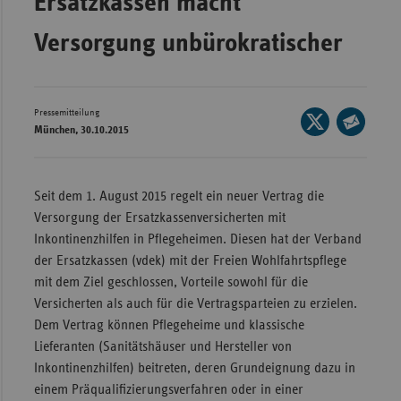
Ersatzkassen macht
Wür
Versorgung unbürokratischer
Bay
Ber
Pressemitteilung
Seite
Bre
München, 30.10.2015
auf
Seite
Ha
X
per
Hes
teilen
E-
Seit dem 1. August 2015 regelt ein neuer Vertrag die
Mec
Mail
Versorgung der Ersatzkassenversicherten mit
Vo
teilen
Inkontinenzhilfen in Pflegeheimen. Diesen hat der Verband
der Ersatzkassen (vdek) mit der Freien Wohlfahrtspflege
Nie
mit dem Ziel geschlossen, Vorteile sowohl für die
Nor
Versicherten als auch für die Vertragsparteien zu erzielen.
Wes
Dem Vertrag können Pflegeheime und klassische
Rhe
Lieferanten (Sanitätshäuser und Hersteller von
Inkontinenzhilfen) beitreten, deren Grundeignung dazu in
einem Präqualifizierungsverfahren oder in einer
Saa