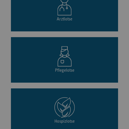
Arztlotse
Pflegelotse
Hospizlotse