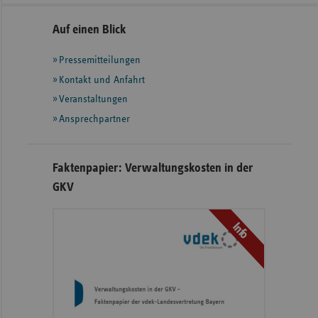
Seitennavigation
Seitenleiste
Auf einen Blick
mit
Pressemitteilungen
weiteren
Informationen
Kontakt und Anfahrt
Veranstaltungen
Ansprechpartner
Faktenpapier: Verwaltungskosten in der
GKV
Info