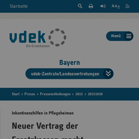
Suche
Seite
RSS
Startseite
Feed
einblenden
Drucken
abonni
Schrift
/
ausblenden
der
Menü
Seite
ändern
Bayern
vdek-Zentrale/Landesvertretungen
Verband
der
Ersatzka
Start
Presse
Pressemitteilungen
2015
20151030
Inkontinenzhilfen in Pflegeheimen
Bun
Neuer Vertrag der