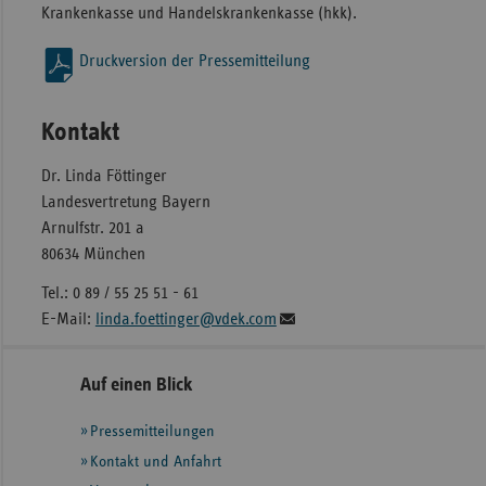
Krankenkasse und Handelskrankenkasse (hkk).
Druckversion der Pressemitteilung
Kontakt
Dr. Linda Föttinger
Landesvertretung Bayern
Arnulfstr. 201 a
80634 München
Tel.: 0 89 / 55 25 51 - 61
E-Mail:
linda.foettinger@vdek.com
Seitennavigation
Seitenleiste
Auf einen Blick
mit
Pressemitteilungen
weiteren
Informationen
Kontakt und Anfahrt