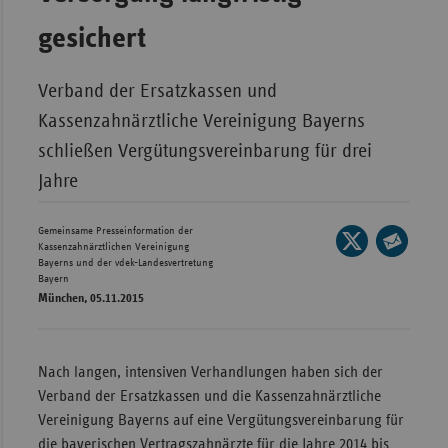
Wür
gesichert
Bay
Verband der Ersatzkassen und
Ber
Kassenzahnärztliche Vereinigung Bayerns
Bre
schließen Vergütungsvereinbarung für drei
Ha
Jahre
Hes
Gemeinsame Presseinformation der
Mec
Seite
Kassenzahnärztlichen Vereinigung
Vo
auf
Bayerns und der vdek-Landesvertretung
Seite
Bayern
X
per
Nie
München, 05.11.2015
teilen
E-
Nor
Mail
Wes
teilen
Nach langen, intensiven Verhandlungen haben sich der
Rhe
Verband der Ersatzkassen und die Kassenzahnärztliche
Vereinigung Bayerns auf eine Vergütungsvereinbarung für
Saa
die bayerischen Vertragszahnärzte für die Jahre 2014 bis