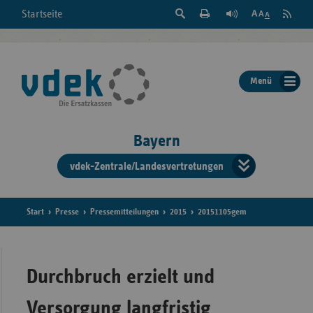
Suche
Seite
RSS
Startseite
Feed
einblenden
Drucken
abonni
Schrift
/
ausblenden
der
Menü
Seite
ändern
Bayern
vdek-Zentrale/Landesvertretungen
Verband
der
Ersatzka
Start
Presse
Pressemitteilungen
2015
20151105gem
Bun
Durchbruch erzielt und
Versorgung langfristig