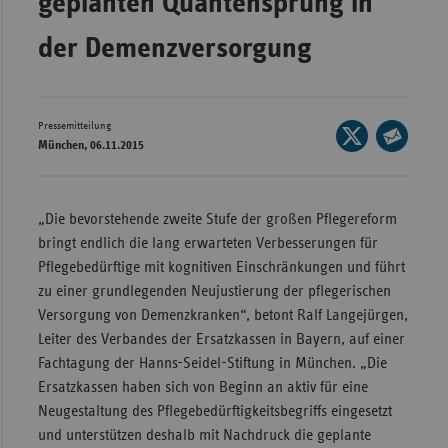
geplanten Quantensprung in
Wür
der Demenzversorgung
Bay
Ber
Pressemitteilung
Seite
Bre
München, 06.11.2015
auf
Seite
Ha
X
per
Hes
teilen
E-
„Die bevorstehende zweite Stufe der großen Pflegereform
Mec
Mail
bringt endlich die lang erwarteten Verbesserungen für
Vo
teilen
Pflegebedürftige mit kognitiven Einschränkungen und führt
zu einer grundlegenden Neujustierung der pflegerischen
Nie
Versorgung von Demenzkranken“, betont Ralf Langejürgen,
Nor
Leiter des Verbandes der Ersatzkassen in Bayern, auf einer
Wes
Fachtagung der Hanns-Seidel-Stiftung in München. „Die
Rhe
Ersatzkassen haben sich von Beginn an aktiv für eine
Neugestaltung des Pflegebedürftigkeitsbegriffs eingesetzt
und unterstützen deshalb mit Nachdruck die geplante
Saa