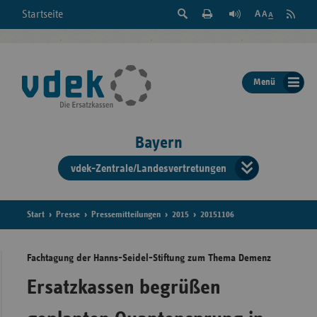
Suche
Seite
RSS
Startseite
Feed
einblenden
Drucken
abonni
Schrift
/
ausblenden
der
Menü
Seite
ändern
Bayern
vdek-Zentrale/Landesvertretungen
Verband
der
Ersatzka
Start
Presse
Pressemitteilungen
2015
20151106
Fachtagung der Hanns-Seidel-Stiftung zum Thema Demenz
Bun
Ersatzkassen begrüßen