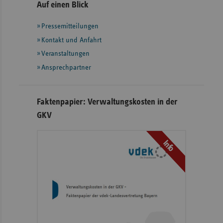
Seitennavigation
Seitenleiste
Auf einen Blick
mit
Pressemitteilungen
weiteren
Informationen
Kontakt und Anfahrt
Veranstaltungen
Ansprechpartner
Faktenpapier: Verwaltungskosten in der
GKV
Info