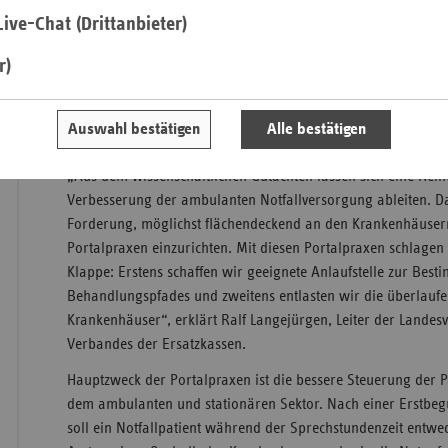
den Rat der Wissenschaft geholt. In seinem Auftrag hat das 
ive-Chat (Drittanbieter)
Qualitätssicherung und Forschung im Gesundheitswesen ein Gu
Saa
r)
mehrere Reformvorschläge beinhaltet. Das Gutachten wird h
Sac
Landesvertretung Bayern des Verbandes der Ersatzkassen „Wi
Notfallversorgung?“ der Fachöffentlichkeit in München vorges
Sac
Auswahl bestätigen
Alle bestätigen
im Rahmen des 15. Europäischen Gesundheitskongresses stat
An
Sch
„Aus dem wissenschaftlichen Gutachten lassen sich eine Reih
Ho
Verbesserung der ambulanten Notfallversorgung ableiten. Da
Forderung, möglichst flächendeckend an den Krankenhäuser
Thü
Portalpraxen einzurichten. Mit diesen Portalpraxen schlagen 
Klappe: Erstens schaffen wir geeignete Anlaufstelle zur Best
Behandlungspfades und zweitens entlasten wir die überlauf
Krankenhäuser“, erklärt Ralf Langejürgen, Leiter der Landes
Verbandes der Ersatzkassen.
Hauptzweck der Portalpraxen ist die bessere Steuerung der 
dem ambulanten und stationären Sektor. Nach einer Erstbegu
soll ein Notfallpatient während der Sprechstundenzeit entwe