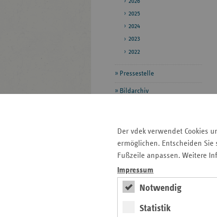
2026
2025
2024
2023
2022
Pressestelle
Bildarchiv
Seitenleiste
Auf einen Blick
Der vdek verwendet Cookies u
mit
ermöglichen. Entscheiden Sie s
Pressemitteilungen
weiteren
Fußzeile anpassen. Weitere In
Informationen
Kontakt und Anfahrt
Impressum
Veranstaltungen
Notwendig
Ansprechpartner
Statistik