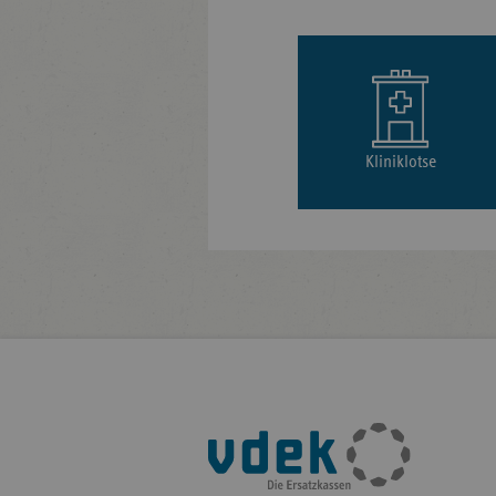
Kliniklotse
Fußleisten-
Navigation