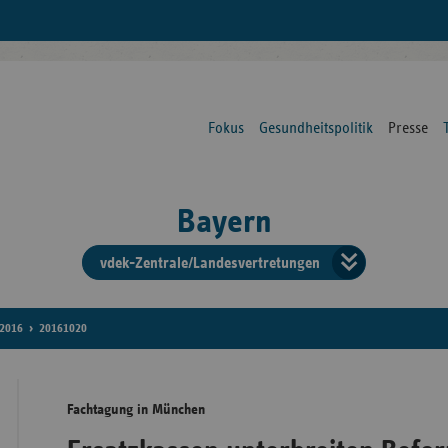
Fokus
Gesundheitspolitik
Presse
Bayern
vdek-Zentrale/Landesvertretungen
Verba
der
2016
20161020
Ersat
Fachtagung in München
Bun