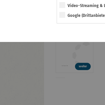
Faktenpapier:
Video-Streaming & L
Verwaltungskosten in
der GKV
Google (Drittanbiete
Info
weiter