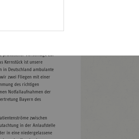
Pfalz
AQUA-Institut für angewandte
tachten erstellt, das
rland
eute in der Fachtagung der
hsen
e krank ist die
tellt. Die Fachtagung findet
hsen-
t.
halt
leswig-
e praktischer Vorschläge zur
lstein
s Kernstück ist unsere
n in Deutschland ambulante
ringen
wir zwei Fliegen mit einer
immung des richtigen
enen Notfallaufnahmen der
vertretung Bayern des
Patientenströme zwischen
tachtung in der Anlaufstelle
der in eine niedergelassene