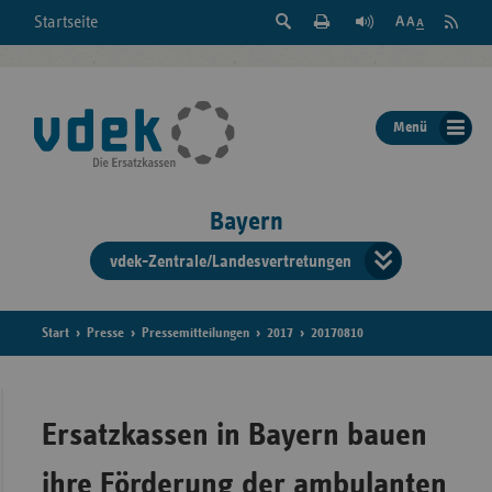
Suche
Seite
RSS
Startseite
Feed
einblenden
Drucken
abonni
Schrift
/
ausblenden
der
Menü
Seite
ändern
Bayern
vdek-Zentrale/Landesvertretungen
Verband
der
Ersatzka
Start
Presse
Pressemitteilungen
2017
20170810
Bun
Ersatzkassen in Bayern bauen
ihre Förderung der ambulanten