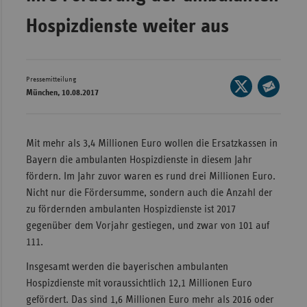
Wür
Hospizdienste weiter aus
Bay
Ber
Pressemitteilung
Seite
Bre
München, 10.08.2017
auf
Seite
Ha
X
per
teilen
Hes
E-
Mit mehr als 3,4 Millionen Euro wollen die Ersatzkassen in
Mail
Bayern die ambulanten Hospizdienste in diesem Jahr
Mec
teilen
fördern. Im Jahr zuvor waren es rund drei Millionen Euro.
Vo
Nicht nur die Fördersumme, sondern auch die Anzahl der
Nie
zu fördernden ambulanten Hospizdienste ist 2017
Nor
gegenüber dem Vorjahr gestiegen, und zwar von 101 auf
Wes
111.
Rhe
Insgesamt werden die bayerischen ambulanten
Hospizdienste mit voraussichtlich 12,1 Millionen Euro
gefördert. Das sind 1,6 Millionen Euro mehr als 2016 oder
Saa