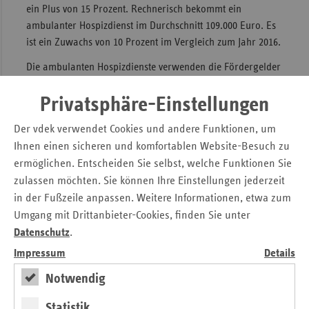
ein Plus von 15 Prozent. Rechnerisch bekommt ein
Sac
ambulanter Hospizdienst im Durchschnitt 109.000 Euro. Es
ist ein Zuwachs von 10 Prozent im Vergleich zum Jahr 2016.
Sac
An
Die ambulanten Hospizdienste verwenden die Fördergelder
Sch
für Aus- und Weiterbildung ihres Personals und für die
Ho
Sachkosten wie Mieten, Versicherungen und Fahrkosten.
Privatsphäre-Einstellungen
Thü
Die ambulanten Hospizdienste sorgen dafür, dass die
Der vdek verwendet Cookies und andere Funktionen, um
sterbenskranken Patienten würdevoll und selbstbestimmt
Ihnen einen sicheren und komfortablen Website-Besuch zu
die letzte Zeit ihres Lebens zu Hause verbringen können.
ermöglichen. Entscheiden Sie selbst, welche Funktionen Sie
zulassen möchten. Sie können Ihre Einstellungen jederzeit
Druckversion der Pressemitteilung
in der Fußzeile anpassen. Weitere Informationen, etwa zum
Umgang mit Drittanbieter-Cookies, finden Sie unter
Kontakt
Datenschutz
.
Impressum
Details
Dr. Linda Föttinger
Notwendig
Landesvertretung Bayern
Arnulfstr. 201 a
Statistik