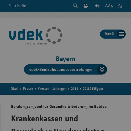
Suche
Seite
RSS
Startseite
Feed
einblenden
Drucken
abonni
Schrift
/
ausblenden
der
Menü
Seite
ändern
Bayern
vdek-Zentrale/Landesvertretungen
Verband
der
Ersatzka
Start
Presse
Pressemitteilungen
2018
20180125gem
Beratungsangebot für Gesundheitsförderung im Betrieb
Bun
Krankenkassen und