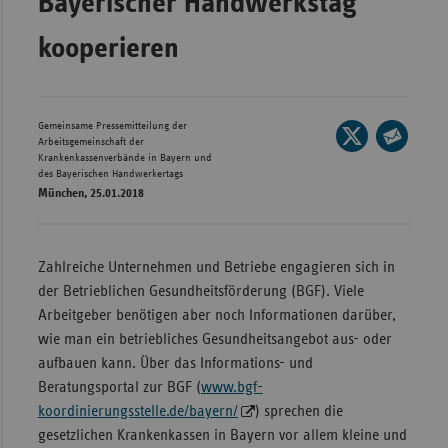
Bayerischer Handwerkstag
Wür
kooperieren
Bay
Ber
Gemeinsame Pressemitteilung der
Seite
Bre
Arbeitsgemeinschaft der
auf
Krankenkassenverbände in Bayern und
Seite
Ha
des Bayerischen Handwerkertags
X
per
München, 25.01.2018
Hes
teilen
E-
Mec
Mail
Vo
teilen
Zahlreiche Unternehmen und Betriebe engagieren sich in
der Betrieblichen Gesundheitsförderung (BGF). Viele
Nie
Arbeitgeber benötigen aber noch Informationen darüber,
Nor
wie man ein betriebliches Gesundheitsangebot aus- oder
Wes
aufbauen kann. Über das Informations- und
Rhe
Beratungsportal zur BGF (
www.bgf-
koordinierungsstelle.de/bayern/
) sprechen die
gesetzlichen Krankenkassen in Bayern vor allem kleine und
Saa