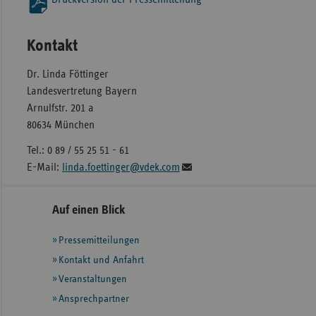
Kontakt
Dr. Linda Föttinger
Landesvertretung Bayern
Arnulfstr. 201 a
80634 München
Tel.: 0 89 / 55 25 51 - 61
E-Mail:
linda.foettinger@vdek.com
Seitennavigation
Seitenleiste
Auf einen Blick
mit
Pressemitteilungen
weiteren
Informationen
Kontakt und Anfahrt
Veranstaltungen
Ansprechpartner