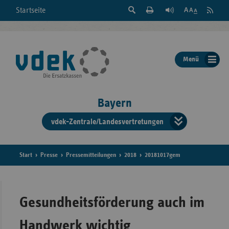
Suche
Seite
RSS
Startseite
Feed
einblenden
Drucken
abonni
Schrift
/
ausblenden
der
Menü
Seite
ändern
Bayern
vdek-Zentrale/Landesvertretungen
Verband
der
Ersatzka
Start
Presse
Pressemitteilungen
2018
20181017gem
Bun
Gesundheitsförderung auch im
Handwerk wichtig