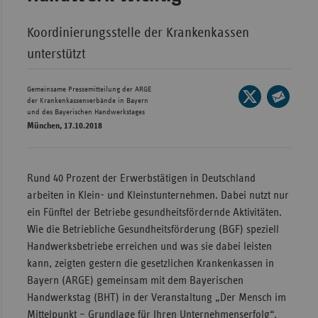
Wür
Koordinierungsstelle der Krankenkassen
Bay
unterstützt
Ber
Gemeinsame Pressemitteilung der ARGE
Seite
Bre
der Krankenkassenverbände in Bayern
auf
und des Bayerischen Handwerkstages
Seite
Ha
München, 17.10.2018
X
per
Hes
teilen
E-
Mec
Mail
Rund 40 Prozent der Erwerbstätigen in Deutschland
Vo
teilen
arbeiten in Klein- und Kleinstunternehmen. Dabei nutzt nur
Nie
ein Fünftel der Betriebe gesundheitsfördernde Aktivitäten.
Wie die Betriebliche Gesundheitsförderung (BGF) speziell
Nor
Handwerksbetriebe erreichen und was sie dabei leisten
Wes
kann, zeigten gestern die gesetzlichen Krankenkassen in
Rhe
Bayern (ARGE) gemeinsam mit dem Bayerischen
Handwerkstag (BHT) in der Veranstaltung „Der Mensch im
Saa
Mittelpunkt – Grundlage für Ihren Unternehmenserfolg“.