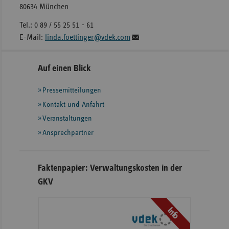
80634 München
Tel.: 0 89 / 55 25 51 - 61
E-Mail:
linda.foettinger@vdek.com
Seitennavigation
Seitenleiste
Auf einen Blick
mit
Pressemitteilungen
weiteren
Informationen
Kontakt und Anfahrt
Veranstaltungen
Ansprechpartner
Faktenpapier: Verwaltungskosten in der
GKV
Info