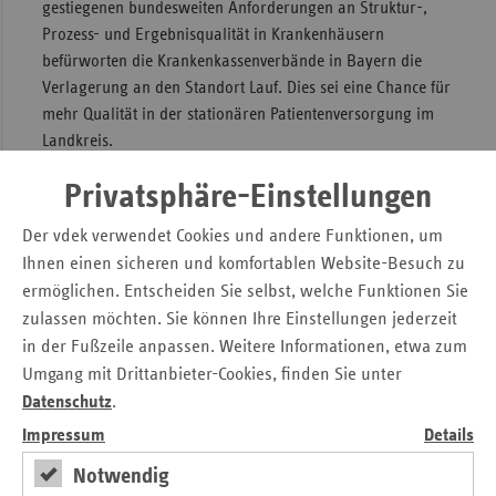
gestiegenen bundesweiten Anforderungen an Struktur-,
Sac
Prozess- und Ergebnisqualität in Krankenhäusern
befürworten die Krankenkassenverbände in Bayern die
Sac
Verlagerung an den Standort Lauf. Dies sei eine Chance für
An
mehr Qualität in der stationären Patientenversorgung im
Sch
Landkreis.
Ho
Bereits im Jahr 2017 hatte sich der
Privatsphäre-Einstellungen
Thü
Krankenhausplanungsausschuss in Bayern, der sich aus
Mitgliedern der Krankenhausträger, der Ärzteschaft und
Der vdek verwendet Cookies und andere Funktionen, um
der Krankenkassen zusammensetzt, für die vom
Ihnen einen sicheren und komfortablen Website-Besuch zu
Krankenhausträger angestoßene Umstrukturierung der
ermöglichen. Entscheiden Sie selbst, welche Funktionen Sie
Krankenhauslandschaft im Landkreis Nürnberger Land
zulassen möchten. Sie können Ihre Einstellungen jederzeit
ausgesprochen. Die bayerischen Krankenkassen werden die
in der Fußzeile anpassen. Weitere Informationen, etwa zum
notwendige Weiterentwicklung der Versorgung konstruktiv
Umgang mit Drittanbieter-Cookies, finden Sie unter
begleiten.
Datenschutz
.
Impressum
Details
Druckversion der Pressemitteilung
Notwendig