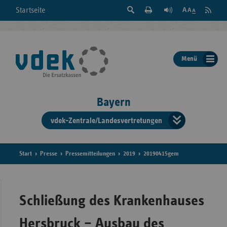
Suche
Seite
RSS
Startseite
Feed
einblenden
Drucken
abonni
Schrift
/
ausblenden
der
Menü
Seite
ändern
Bayern
vdek-Zentrale/Landesvertretungen
Verband
der
Ersatzka
Start
Presse
Pressemitteilungen
2019
20190415gem
Bun
Schließung des Krankenhauses
Hersbruck – Ausbau des