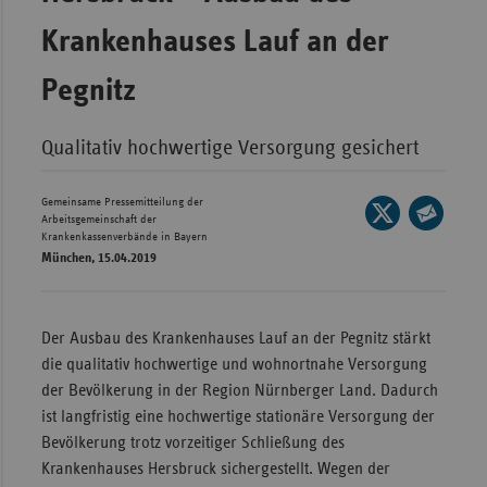
Wür
Krankenhauses Lauf an der
Bay
Pegnitz
Ber
Bre
Qualitativ hochwertige Versorgung gesichert
Ha
Gemeinsame Pressemitteilung der
Seite
Hes
Arbeitsgemeinschaft der
auf
Krankenkassenverbände in Bayern
Seite
Mec
München, 15.04.2019
X
per
Vo
teilen
E-
Nie
Mail
Der Ausbau des Krankenhauses Lauf an der Pegnitz stärkt
teilen
Nor
die qualitativ hochwertige und wohnortnahe Versorgung
Wes
der Bevölkerung in der Region Nürnberger Land. Dadurch
ist langfristig eine hochwertige stationäre Versorgung der
Rhe
Bevölkerung trotz vorzeitiger Schließung des
Krankenhauses Hersbruck sichergestellt. Wegen der
Saa