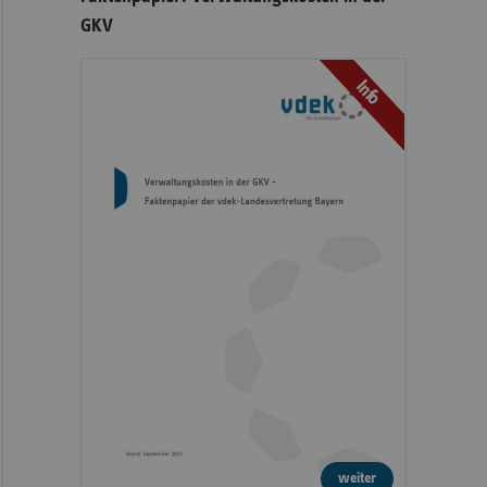
GKV
Info
weiter