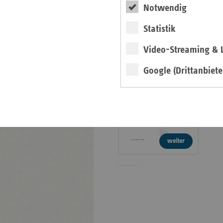
Faktenpapier:
Notwendig
Verwaltungskosten in
Statistik
der GKV
Video-Streaming & L
Info
Google (Drittanbiete
weiter