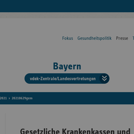
Fokus
Gesundheitspolitik
Presse
Bayern
vdek-Zentrale/Landesvertretungen
Verba
der
2021
20210629gem
Ersat
Gesetzliche Krankenkassen und
Bun