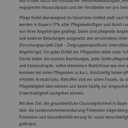
das Projekt durch die Flintsbacher Seniorenbeauftragten, ei
engagierten Hausarztpraxis und der Vorständin von pro Sen
Pflege findet überwiegend im häuslichen Umfeld statt: Laut 
werden in Bayern 77% aller Pflegebedürftigen und damit r
von ihren Angehörigen gepflegt. Dabei sind pflegende Ange
und anderen Belastungen ausgesetzt, wie verschiedene Unte
(Forschungsprojekt ZipA - Zielgruppenspezifische Unterstüt
Angehörige). Ein gutes Drittel der Pflegenden leidet unter S
Viertel leiden die sozialen Beziehungen, jeder fünfte pflege
und Existenzängste. Selbst elementare Bedürfnisse wie ein
kommen bei vielen Pflegenden zu kurz. Gleichzeitig haben p
erhöhtes Armutsrisiko. Betroffen sind vor allem Frauen, da si
Pflegetätigkeit übernehmen und damit häufig nur eingeschrä
Erwerbstätigkeit nachgehen können.
Mit dem Ziel, die gesundheitliche Chancengleichheit in Baye
über die Landesrahmenvereinbarung Prävention trägerübergr
Prävention und Gesundheitsförderung für sozial benachteilig
gefördert.