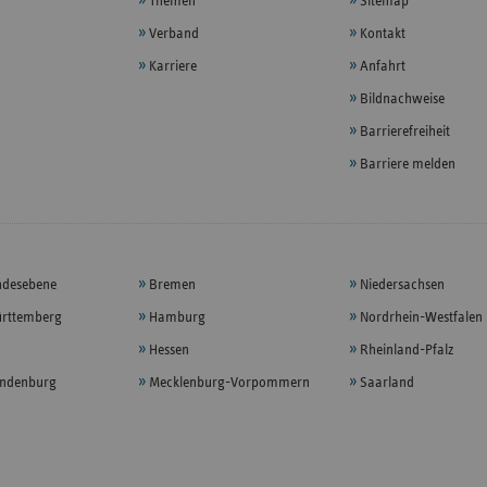
Themen
Sitemap
Verband
Kontakt
Karriere
Anfahrt
Bildnachweise
Barrierefreiheit
Barriere melden
ndesebene
Bremen
Niedersachsen
rttemberg
Hamburg
Nordrhein-Westfalen
Hessen
Rheinland-Pfalz
andenburg
Mecklenburg-Vorpommern
Saarland