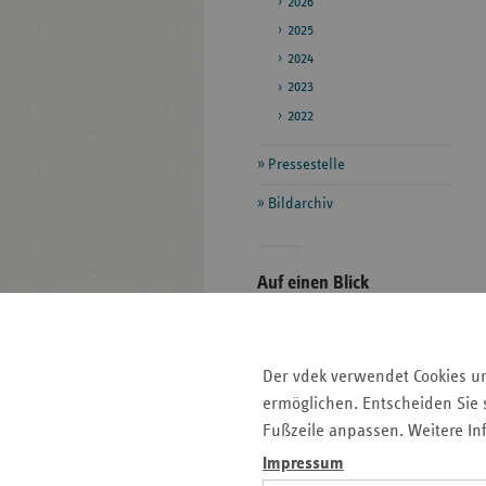
2026
2025
2024
2023
2022
Pressestelle
Bildarchiv
Seitenleiste
Auf einen Blick
mit
Pressemitteilungen
weiteren
Informationen
Kontakt und Anfahrt
Der vdek verwendet Cookies u
Veranstaltungen
ermöglichen. Entscheiden Sie s
Ansprechpartner
Fußzeile anpassen. Weitere In
Impressum