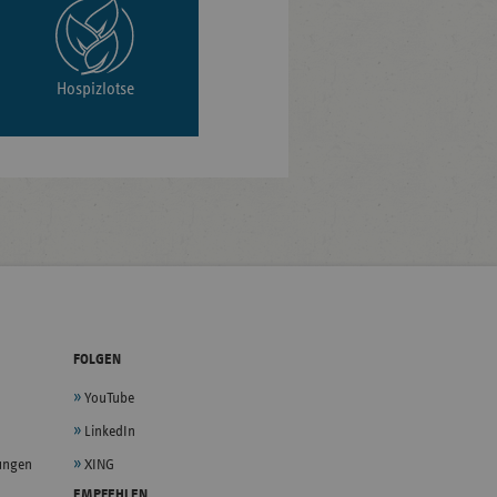
Hospizlotse
FOLGEN
YouTube
LinkedIn
lungen
XING
EMPFEHLEN