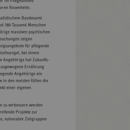
ner im Pflegeumfeld
ioren Rosenheim.
Statistischem Bundesamt
und 380 Tausend Menschen
hörige massiven psychischen
rsuchungen zeigen
zungsangebote für pflegende
chlafmangel, bei einem
nde Angehörige hat Zukunfts-
e ausgewogene Ernährung
flegende Angehörige ein
e in den meisten Fällen die
nkt einer eigenen
rn zu verbessern werden
eifende Projekte zur
te, vulnerable Zielgruppen