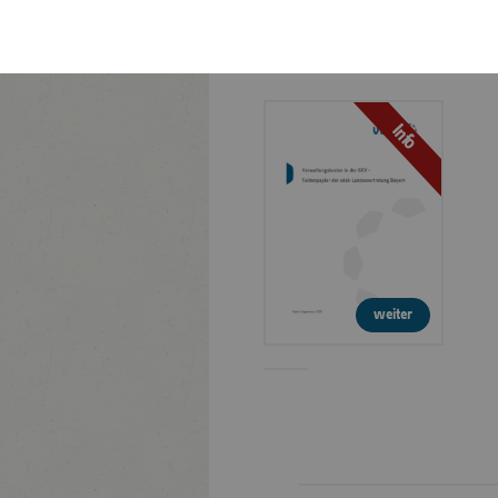
Faktenpapier:
Verwaltungskosten in
der GKV
Info
weiter