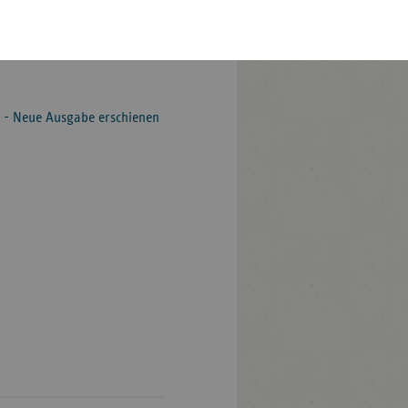
vdek.com
bestellt werden.
Pfalz
 stehen auch weitere Grafiken
rland
hsen
hsen-
d - Neue Ausgabe erschienen
halt
leswig-
lstein
ringen