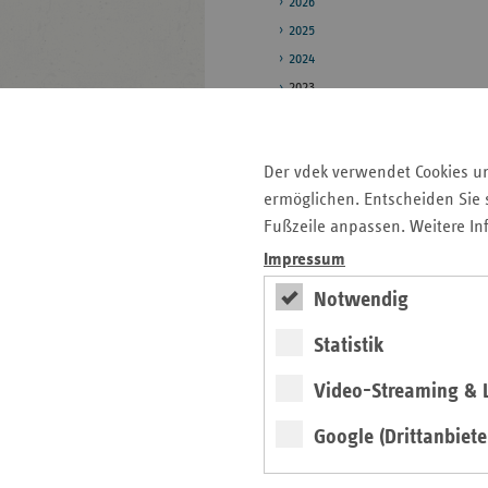
2026
2025
2024
2023
2022
Pressestelle
Der vdek verwendet Cookies u
ermöglichen. Entscheiden Sie s
Bildarchiv
Fußzeile anpassen. Weitere In
Impressum
Seitenleiste
Auf einen Blick
Notwendig
mit
Pressemitteilungen
weiteren
Statistik
Informationen
Kontakt und Anfahrt
Video-Streaming & L
Veranstaltungen
Ansprechpartner
Google (Drittanbiete