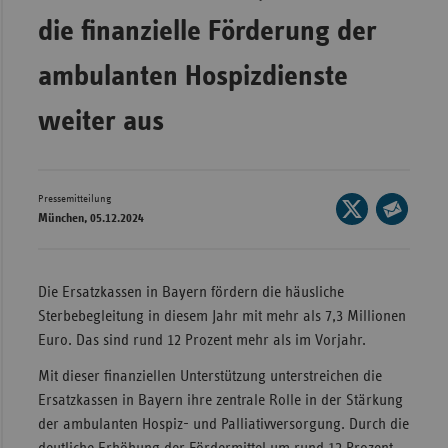
die finanzielle Förderung der
Wür
Bay
ambulanten Hospizdienste
Ber
weiter aus
Bre
Ha
Hes
Pressemitteilung
Seite
München, 05.12.2024
auf
Mec
Seite
X
Vo
per
teilen
E-
Die Ersatzkassen in Bayern fördern die häusliche
Nie
Mail
Sterbebegleitung in diesem Jahr mit mehr als 7,3 Millionen
Nor
teilen
Euro. Das sind rund 12 Prozent mehr als im Vorjahr.
Wes
Mit dieser finanziellen Unterstützung unterstreichen die
Rhe
Ersatzkassen in Bayern ihre zentrale Rolle in der Stärkung
der ambulanten Hospiz- und Palliativversorgung. Durch die
Saa