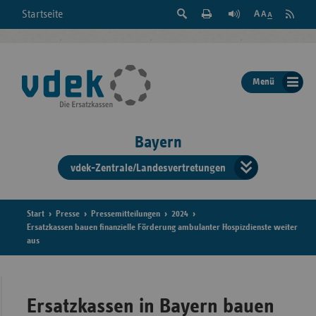
Suche
Seite
RSS
Startseite
Feed
einblenden
Drucken
abonni
Schrift
/
ausblenden
der
Menü
Seite
ändern
Bayern
vdek-Zentrale/Landesvertretungen
Verband
der
Ersatzka
Start
Presse
Pressemitteilungen
2024
Ersatzkassen bauen finanzielle Förderung ambulanter Hospizdienste weiter
aus
Bun
Ersatzkassen in Bayern bauen