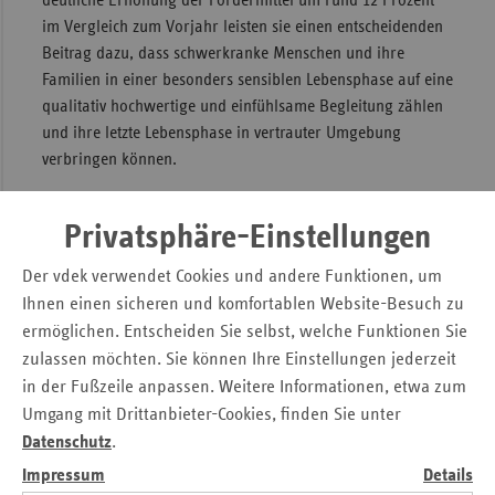
deutliche Erhöhung der Fördermittel um rund 12 Prozent
im Vergleich zum Vorjahr leisten sie einen entscheidenden
Sac
Beitrag dazu, dass schwerkranke Menschen und ihre
Sac
Familien in einer besonders sensiblen Lebensphase auf eine
An
qualitativ hochwertige und einfühlsame Begleitung zählen
und ihre letzte Lebensphase in vertrauter Umgebung
Sch
verbringen können.
Ho
Thü
„Hospizarbeit ermöglicht es schwerkranken Menschen, ihre
letzte Lebensphase in Würde zu verbringen. Die Menschen,
Privatsphäre-Einstellungen
die sich hier engagieren, verdienen unseren besonderen
Der vdek verwendet Cookies und andere Funktionen, um
Dank und unsere höchste Anerkennung. In der finanziellen
Ihnen einen sicheren und komfortablen Website-Besuch zu
Unterstützung der ambulanten Hospizarbeit sehen wir
ermöglichen. Entscheiden Sie selbst, welche Funktionen Sie
daher eine ganz besondere gesellschaftliche
Verantwortung“, betont Thomas Hackenberg, Leiter der
zulassen möchten. Sie können Ihre Einstellungen jederzeit
vdek-Landesvertretung Bayern.
in der Fußzeile anpassen. Weitere Informationen, etwa zum
Umgang mit Drittanbieter-Cookies, finden Sie unter
vdek-Hospizlotse informiert
Datenschutz
.
Impressum
Details
Die Hilfeleistung der ambulanten Hospizdienste sind für die