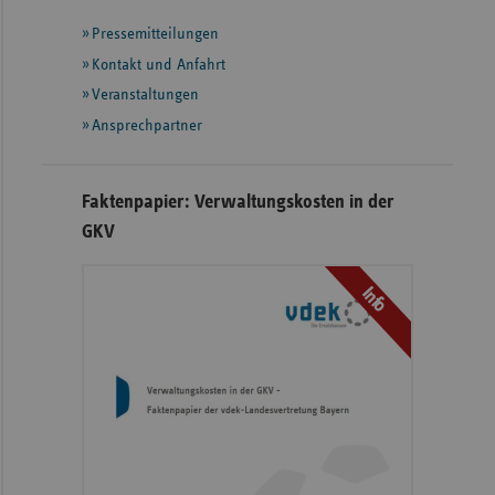
mit
Pressemitteilungen
weiteren
Informationen
Kontakt und Anfahrt
Veranstaltungen
Ansprechpartner
Faktenpapier: Verwaltungskosten in der
GKV
Info