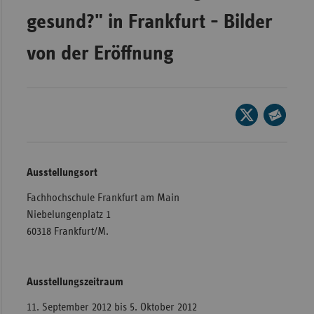
gesund?" in Frankfurt - Bilder
Wür
Bay
von der Eröffnung
Ber
Bre
Seite
Ha
auf
Seite
Hes
X
per
teilen
Mec
E-
Ausstellungsort
Vo
Mail
Fachhochschule Frankfurt am Main
teilen
Nie
Niebelungenplatz 1
Nor
60318 Frankfurt/M.
Wes
Rhe
Ausstellungszeitraum
11. September 2012 bis 5. Oktober 2012
Saa