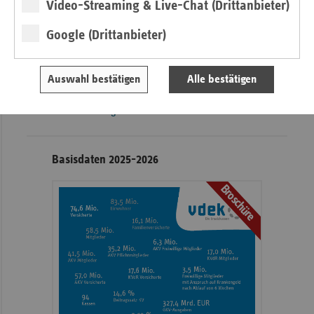
Video-Streaming & Live-Chat (Drittanbieter)
© www.bestechend.de
© www
Google (Drittanbieter)
Seitennavigation
Seitenleiste
Auf einen Blick
mit
Pressemitteilungen
weiteren
Auswahl bestätigen
Alle bestätigen
Informationen
Kontakt und Anfahrt
Veranstaltungen
Basisdaten 2025-2026
Broschüre