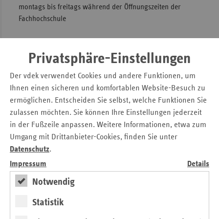
montags bis freitags während der Öffnungszeiten der
Sac
Fachhochschule
Sac
An
Bilder:
www.bestechend.de
Privatsphäre-Einstellungen
Sch
Ho
Der vdek verwendet Cookies und andere Funktionen, um
Thü
Ihnen einen sicheren und komfortablen Website-Besuch zu
ermöglichen. Entscheiden Sie selbst, welche Funktionen Sie
zulassen möchten. Sie können Ihre Einstellungen jederzeit
in der Fußzeile anpassen. Weitere Informationen, etwa zum
Umgang mit Drittanbieter-Cookies, finden Sie unter
vorheriges
nächs
Datenschutz
.
Impressum
Details
Element
Elem
Notwendig
Statistik
Eröffnung der vdek-Fotoausstellung am 11.9.2012
Eröffn