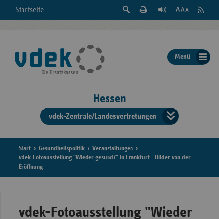
Suche
Seite
RSS
Startseite
Feed
einblenden
Drucken
abonni
Schrift
/
ausblenden
der
Menü
Seite
ändern
Hessen
vdek-Zentrale/Landesvertretungen
Verband
der
Ersatzka
Start
Gesundheitspolitik
Veranstaltungen
vdek-Fotoausstellung "Wieder gesund?" in Frankfurt - Bilder von der
Eröffnung
Bun
vdek-Fotoausstellung "Wieder