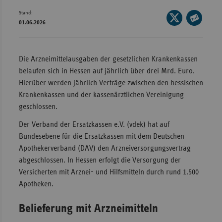
Stand:
Wür
Seite
01.06.2026
auf
Seite
Bay
X
per
Ber
teilen
E-
Die Arzneimittelausgaben der gesetzlichen Krankenkassen
Bre
Mail
belaufen sich in Hessen auf jährlich über drei Mrd. Euro.
teilen
Ha
Hierüber werden jährlich Verträge zwischen den hessischen
Krankenkassen und der kassenärztlichen Vereinigung
Hes
geschlossen.
Mec
Der Verband der Ersatzkassen e.V. (vdek) hat auf
Vo
Bundesebene für die Ersatzkassen mit dem Deutschen
Nie
Apothekerverband (DAV) den Arzneiversorgungsvertrag
abgeschlossen. In Hessen erfolgt die Versorgung der
Nor
Versicherten mit Arznei- und Hilfsmitteln durch rund 1.500
Wes
Apotheken.
Rhe
Belieferung mit Arzneimitteln
Saa