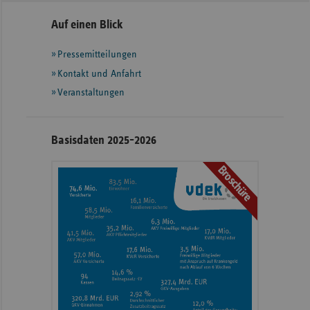
Seitennavigation
Seitenleiste
Auf einen Blick
mit
Pressemitteilungen
weiteren
Informationen
Kontakt und Anfahrt
Veranstaltungen
Basisdaten 2025-2026
Broschüre