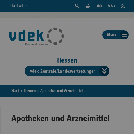
Suche
Seite
RSS
Startseite
Feed
einblenden
Drucken
abonni
Schrift
/
ausblenden
der
Menü
Seite
ändern
Hessen
vdek-Zentrale/Landesvertretungen
Verband
der
Ersatzka
Start
Themen
Apotheken und Arzneimittel
Bun
Apotheken und Arzneimittel