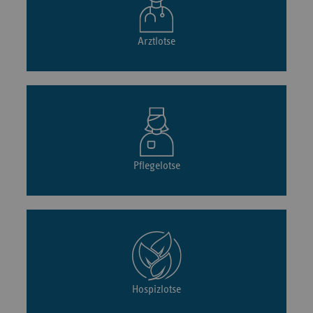
Arztlotse
Pflegelotse
Hospizlotse