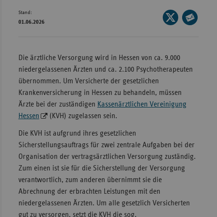
Stand:
Wür
Seite
01.06.2026
auf
Seite
Bay
X
per
Ber
teilen
E-
Die ärztliche Versorgung wird in Hessen von ca. 9.000
Bre
Mail
niedergelassenen Ärzten und ca. 2.100 Psychotherapeuten
teilen
Ha
übernommen. Um Versicherte der gesetzlichen
Krankenversicherung in Hessen zu behandeln, müssen
Hes
Ärzte bei der zuständigen
Kassenärztlichen Vereinigung
Mec
Hessen
(KVH) zugelassen sein.
Vo
Die KVH ist aufgrund ihres gesetzlichen
Nie
Sicherstellungsauftrags für zwei zentrale Aufgaben bei der
Organisation der vertragsärztlichen Versorgung zuständig.
Nor
Zum einen ist sie für die Sicherstellung der Versorgung
Wes
verantwortlich, zum anderen übernimmt sie die
Rhe
Abrechnung der erbrachten Leistungen mit den
niedergelassenen Ärzten. Um alle gesetzlich Versicherten
Saa
gut zu versorgen, setzt die KVH die sog.