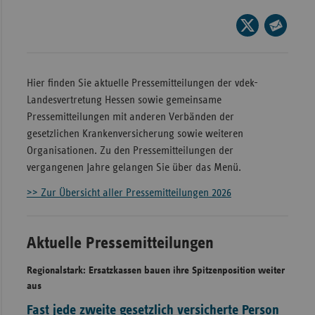
Wür
Seite
auf
Seite
Bay
X
per
Ber
teilen
E-
Hier finden Sie aktuelle Pressemitteilungen der vdek-
Bre
Mail
Landesvertretung Hessen sowie gemeinsame
teilen
Pressemitteilungen mit anderen Verbänden der
Ha
gesetzlichen Krankenversicherung sowie weiteren
Hes
Organisationen. Zu den Pressemitteilungen der
Mec
vergangenen Jahre gelangen Sie über das Menü.
Vo
>> Zur Übersicht aller Pressemitteilungen 2026
Nie
Nor
Aktuelle Pressemitteilungen
Wes
Rhe
Regionalstark: Ersatzkassen bauen ihre Spitzenposition weiter
aus
Fast jede zweite gesetzlich versicherte Person
Saa