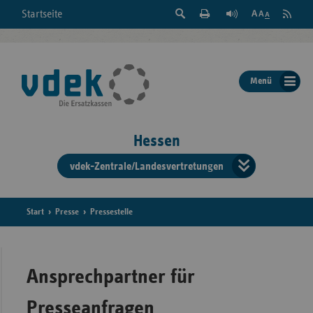
Suche
Seite
RSS
Startseite
Feed
einblenden
Drucken
abonni
Schrift
/
ausblenden
der
Menü
Seite
ändern
Hessen
vdek-Zentrale/Landesvertretungen
Verband
der
Ersatzka
Start
Presse
Pressestelle
Bun
Ansprechpartner für
Presseanfragen