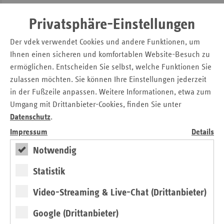
Heike Kronenberg
Sac
Privatsphäre-Einstellungen
E-Mail:
heike.kronenberg(at)vdek.com
Sac
Telefon: + 49 (0) 69 - 96 21 68 - 20
Der vdek verwendet Cookies und andere Funktionen, um
An
Ihnen einen sicheren und komfortablen Website-Besuch zu
Sch
ermöglichen. Entscheiden Sie selbst, welche Funktionen Sie
Ho
Seitennavigation
Seitenleiste
Auf einen Blick
zulassen möchten. Sie können Ihre Einstellungen jederzeit
mit
Thü
in der Fußzeile anpassen. Weitere Informationen, etwa zum
Pressemitteilungen
weiteren
Umgang mit Drittanbieter-Cookies, finden Sie unter
Informationen
Kontakt und Anfahrt
Datenschutz
.
Veranstaltungen
Impressum
Details
Notwendig
Basisdaten 2025-2026
Statistik
Broschüre
Video-Streaming & Live-Chat (Drittanbieter)
Google (Drittanbieter)