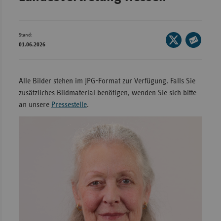
Wür
Bay
Stand:
Seite
01.06.2026
Ber
auf
Seite
X
per
Bre
teilen
E-
Alle Bilder stehen im JPG-Format zur Verfügung. Falls Sie
Ha
Mail
zusätzliches Bildmaterial benötigen, wenden Sie sich bitte
Hes
teilen
an unsere
Pressestelle
.
Mec
Vo
Nie
Nor
Wes
Rhe
Saa