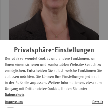
Sac
Sac
An
Sch
Ho
Thü
Privatsphäre-Einstellungen
Der vdek verwendet Cookies und andere Funktionen, um
Ihnen einen sicheren und komfortablen Website-Besuch zu
ermöglichen. Entscheiden Sie selbst, welche Funktionen Sie
zulassen möchten. Sie können Ihre Einstellungen jederzeit
Claudia Ackermann
in der Fußzeile anpassen. Weitere Informationen, etwa zum
Umgang mit Drittanbieter-Cookies, finden Sie unter
Leiterin der vdek-Landesvertretung Hessen
Datenschutz
.
Copyright: © Jochen Kratschmer
Impressum
Details
Download