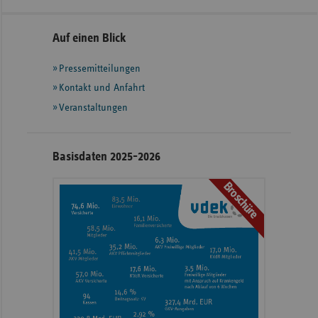
Seitennavigation
Seitenleiste
Auf einen Blick
mit
Pressemitteilungen
weiteren
Informationen
Kontakt und Anfahrt
Veranstaltungen
Basisdaten 2025-2026
Broschüre