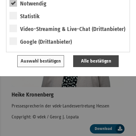
Notwendig
Statistik
Video-Streaming & Live-Chat (Drittanbieter)
Google (Drittanbieter)
Auswahl bestätigen
Alle bestätigen
Heike Kronenberg
Pressesprecherin der vdek-Landesvertretung Hessen
Copyright: © vdek / Georg J. Lopata
Download