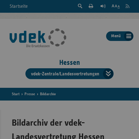
Suche
Seite
RSS
Startseite
Feed
einblenden
Drucken
abonni
Schrift
/
ausblenden
der
Menü
Seite
ändern
Hessen
vdek-Zentrale/Landesvertretungen
Verband
der
Ersatzka
Start
Presse
Bildarchiv
Bun
Bildarchiv der vdek-
Landesvertretung Hessen