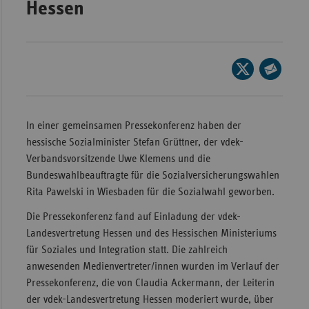
Hessen
Wür
Bay
Seite
Ber
auf
Seite
Bre
X
per
Ha
teilen
E-
In einer gemeinsamen Pressekonferenz haben der
Mail
Hes
hessische Sozialminister Stefan Grüttner, der vdek-
teilen
Verbandsvorsitzende Uwe Klemens und die
Mec
Bundeswahlbeauftragte für die Sozialversicherungswahlen
Vo
Rita Pawelski in Wiesbaden für die Sozialwahl geworben.
Nie
Die Pressekonferenz fand auf Einladung der vdek-
Nor
Landesvertretung Hessen und des Hessischen Ministeriums
Wes
für Soziales und Integration statt. Die zahlreich
Rhe
anwesenden Medienvertreter/innen wurden im Verlauf der
Pressekonferenz, die von Claudia Ackermann, der Leiterin
der vdek-Landesvertretung Hessen moderiert wurde, über
Saa