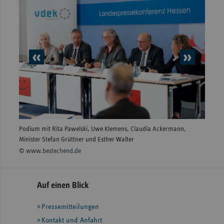
vorheriges
nächs
Element
Elem
Podium mit Rita Pawelski, Uwe Klemens, Claudia Ackermann,
Podium
Minister Stefan Grüttner und Esther Walter
Ackerm
© www.bestechend.de
© www
Seitennavigation
Seitenleiste
Auf einen Blick
mit
Pressemitteilungen
weiteren
Informationen
Kontakt und Anfahrt