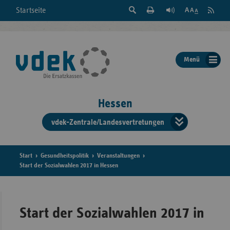
Suche
Seite
RSS
Startseite
Feed
einblenden
Drucken
abonni
Schrift
/
ausblenden
der
Menü
Seite
ändern
Hessen
vdek-Zentrale/Landesvertretungen
Verband
der
Ersatzka
Start
Gesundheitspolitik
Veranstaltungen
Start der Sozialwahlen 2017 in Hessen
Bun
Start der Sozialwahlen 2017 in