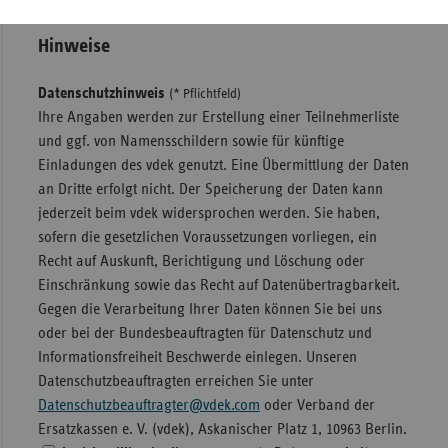
Hinweise
Datenschutzhinweis
(* Pflichtfeld)
Ihre Angaben werden zur Erstellung einer Teilnehmerliste
und ggf. von Namensschildern sowie für künftige
Einladungen des vdek genutzt. Eine Übermittlung der Daten
an Dritte erfolgt nicht. Der Speicherung der Daten kann
jederzeit beim vdek widersprochen werden. Sie haben,
sofern die gesetzlichen Voraussetzungen vorliegen, ein
Recht auf Auskunft, Berichtigung und Löschung oder
Einschränkung sowie das Recht auf Datenübertragbarkeit.
Gegen die Verarbeitung Ihrer Daten können Sie bei uns
oder bei der Bundesbeauftragten für Datenschutz und
Informationsfreiheit Beschwerde einlegen. Unseren
Datenschutzbeauftragten erreichen Sie unter
Datenschutzbeauftragter@vdek.com
oder Verband der
Ersatzkassen e. V. (vdek), Askanischer Platz 1, 10963 Berlin.