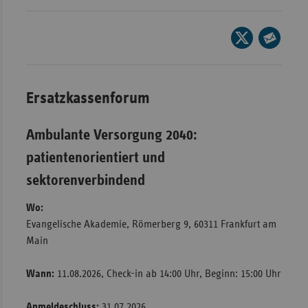
Wür
Seite
Bay
auf
Seite
X
Ber
per
teilen
E-
Bre
Ersatzkassenforum
Mail
Ha
teilen
Ambulante Versorgung 2040:
Hes
patientenorientiert und
Mec
Vo
sektorenverbindend
Nie
Wo:
Evangelische Akademie, Römerberg 9, 60311 Frankfurt am
Nor
Main
Wes
Rhe
Wann:
11.08.2026, Check-in ab 14:00 Uhr, Beginn: 15:00 Uhr
Saa
Anmeldeschluss:
31.07.2026