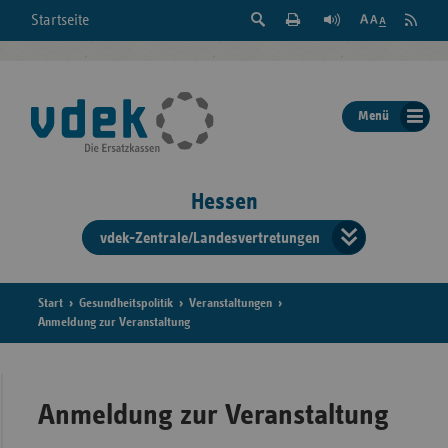
Suche
Seite
RSS
Startseite
Feed
einblenden
Drucken
abonni
Schrift
/
ausblenden
der
Menü
Seite
ändern
Hessen
vdek-Zentrale/Landesvertretungen
Verband
der
Ersatzka
Start
Gesundheitspolitik
Veranstaltungen
Anmeldung zur Veranstaltung
Bun
Anmeldung zur Veranstaltung