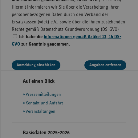
(* Pflichtfeld)
Hiermit informieren wir Sie über die Verarbeitung Ihrer
personenbezogenen Daten durch den Verband der
Ersatzkassen (vdek) e.V., sowie über die Ihnen zustehenden
Rechte gemäß Datenschutz-Grundverordnung (DS-GVO)
Ich habe die
Informationen gemäß Artikel 13, 14 DS-
GVO
zur Kenntnis genommen.
Anmeldung abschicken
Angaben entfernen
Seitennavigation
Seitenleiste
Auf einen Blick
mit
Pressemitteilungen
weiteren
Informationen
Kontakt und Anfahrt
Veranstaltungen
Basisdaten 2025-2026