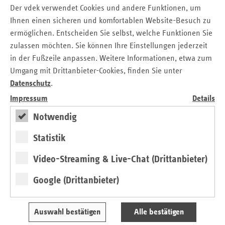
Teilnahme
Der vdek verwendet Cookies und andere Funktionen, um
Ja, ich nehme teil.
Ihnen einen sicheren und komfortablen Website-Besuch zu
ermöglichen. Entscheiden Sie selbst, welche Funktionen Sie
Ja, ich nehme als Pressevertreterin oder
zulassen möchten. Sie können Ihre Einstellungen jederzeit
Pressevertreter teil.
in der Fußzeile anpassen. Weitere Informationen, etwa zum
Umgang mit Drittanbieter-Cookies, finden Sie unter
Ja, ich nehme als Vertretung teil.
Datenschutz
.
Vertretung von:
Impressum
Details
Notwendig
Statistik
Ja, ich nehme als Begleitung teil.
Video-Streaming & Live-Chat (Drittanbieter)
Begleitung von:
Google (Drittanbieter)
Nein, ich nehme nicht teil.
Auswahl bestätigen
Alle bestätigen