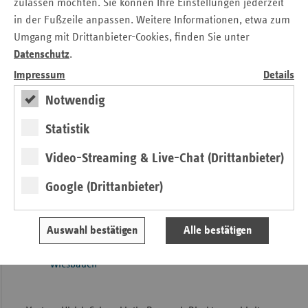
zulassen möchten. Sie können Ihre Einstellungen jederzeit
hessenfernsehen, Frankfurt/M.
in der Fußzeile anpassen. Weitere Informationen, etwa zum
Einladungs-Flyer_zum_4.10.pdf
Umgang mit Drittanbieter-Cookies, finden Sie unter
Datenschutz
.
Die Begrüßungen, Grußworte und Folienvorträge können
Impressum
Details
Sie sich nachfolgend anschauen und herunterladen:
Notwendig
Begrüßung durch Claudia Ackermann, Leiterin der
Statistik
vdek-Landesvertretung Hessen, Frankfurt/M.
Video-Streaming & Live-Chat (Drittanbieter)
Begrüßung durch Prof. Dr. Michaela Röber, FB 4
Soziale Arbeit und Gesundheit der Fachhochschule
Google (Drittanbieter)
Frankfurt/M.
Auswahl bestätigen
Alle bestätigen
Grußwort von Jörg Osmers, Abteilungsleiter
Gesundheit im Hessischen Sozialministerium,
Wiesbaden