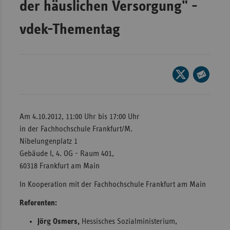
der häuslichen Versorgung" -
Wür
vdek-Thementag
Bay
Ber
Bre
Seite
auf
Ha
Seite
X
per
Hes
teilen
E-
Am 4.10.2012, 11:00 Uhr bis 17:00 Uhr
Mec
Mail
in der Fachhochschule Frankfurt/M.
Vo
teilen
Nibelungenplatz 1
Nie
Gebäude I, 4. OG - Raum 401,
60318 Frankfurt am Main
Nor
Wes
In Kooperation mit der Fachhochschule Frankfurt am Main
Rhe
Referenten:
Jörg Osmers,
Hessisches Sozialministerium,
Saa