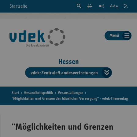
Suche
Seite
RSS
Startseite
Feed
einblenden
Drucken
abonni
Schrift
/
ausblenden
der
Menü
Seite
ändern
Hessen
vdek-Zentrale/Landesvertretungen
Verband
der
Ersatzka
Start
Gesundheitspolitik
Veranstaltungen
"Möglichkeiten und Grenzen der häuslichen Versorgung" - vdek-Thementag
Bun
"Möglichkeiten und Grenzen