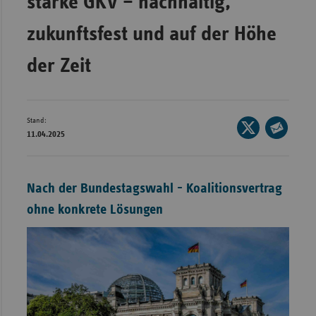
starke GKV – nachhaltig,
Wür
zukunftsfest und auf der Höhe
Bay
der Zeit
Ber
Bre
Ha
Stand:
Seite
11.04.2025
auf
Hes
Seite
X
per
Mec
teilen
E-
Vo
Nach der Bundestagswahl - Koalitionsvertrag
Mail
Nie
ohne konkrete Lösungen
teilen
Nor
Wes
Rhe
Saa