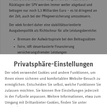
Rücklagen der SPV werden immer weiter abgebaut und
betragen nur noch 5,3 Milliarden Euro – es ist dringend an
der Zeit, auch bei der Pflegeversicherung umzusteuern.
Der vdek fordert daher eine stabilitätsorientierte
Ausgabenpolitik als Richtschnur für alle Leistungsbereiche:
Bremsen der Aufwärtsspirale bei den Beitragssätzen
Faire, idR steuerbasierte Finanzierung
versicherungsfremder Leistungen
Ausgabenwachstum nur parallel zum
Privatsphäre-Einstellungen
Einnahmenwachstum
Der vdek verwendet Cookies und andere Funktionen, um
Soforthilfe für stabile GKV-Finanzen
Ihnen einen sicheren und komfortablen Website-Besuch zu
ermöglichen. Entscheiden Sie selbst, welche Funktionen Sie
notwendig
zulassen möchten. Sie können Ihre Einstellungen jederzeit
in der Fußzeile anpassen. Weitere Informationen, etwa zum
Umgang mit Drittanbieter-Cookies, finden Sie unter