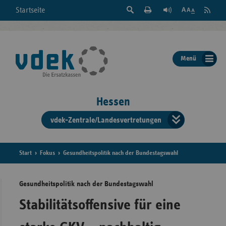
Suche
Seite
RSS
Startseite
Feed
einblenden
Drucken
abonni
Schrift
/
ausblenden
der
Menü
Seite
ändern
Hessen
vdek-Zentrale/Landesvertretungen
Verband
der
Ersatzka
Start
Fokus
Gesundheitspolitik nach der Bundestagswahl
Gesundheitspolitik nach der Bundestagswahl
Bun
Stabilitätsoffensive für eine