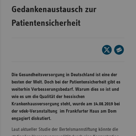
Gedankenaustausch zur
Wür
Bay
Patientensicherheit
Ber
Bre
Seite
Ha
auf
Seite
Hes
X
per
teilen
Mec
E-
Die Gesundheitsversorgung in Deutschland ist eine der
Vo
Mail
besten der Welt. Doch bei der Patientensicherheit gibt es
teilen
Nie
weiterhin Verbesserungsbedarf. Warum dies so ist und
wie es um die Qualität der hessischen
Nor
Krankenhausversorgung steht, wurde am 14.08.2019 bei
Wes
der vdek-Veranstaltung im Frankfurter Haus am Dom
Rhe
engagiert diskutiert.
Laut aktueller Studie der Bertelsmannstiftung könnte die
Saa