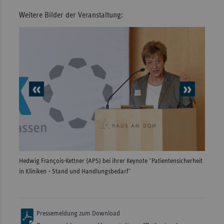
Weitere Bilder der Veranstaltung:
vorheriges
nächs
Element
Elem
Hedwig François-Kettner (APS) bei ihrer Keynote "Patientensicherheit
Dr. Lu
in Kliniken - Stand und Handlungsbedarf"
moderi
Pressemeldung zum Download