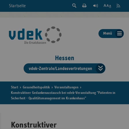
Suche
Seite
RSS
Startseite
Feed
einblenden
Drucken
abonni
Schrift
/
ausblenden
der
Menü
Seite
ändern
Hessen
vdek-Zentrale/Landesvertretungen
Verband
der
Ersatzka
Start
Gesundheitspolitik
Veranstaltungen
Konstruktiver Gedankenaustausch bei vdek-Veranstaltung "Patienten in
Sicherheit - Qualitätsmanagement im Krankenhaus"
Bun
Konstruktiver