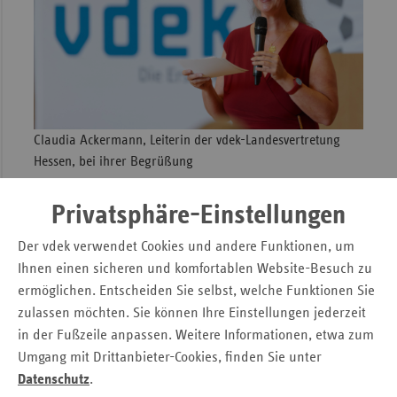
Claudia Ackermann, Leiterin der vdek-Landesvertretung
Hessen, bei ihrer Begrüßung
Privatsphäre-Einstellungen
Hessen hat mit ca. 130 zugelassenen Krankenhäusern
grundsätzlich eine gute Krankenhausversorgung.
Der vdek verwendet Cookies und andere Funktionen, um
Unser Ziel muss es sein, die Qualität der Versorgung
Ihnen einen sicheren und komfortablen Website-Besuch zu
stetig zu verbessern und so eine noch höhere
ermöglichen. Entscheiden Sie selbst, welche Funktionen Sie
Patientensicherheit zu erreichen. Hierfür müssen auch
zulassen möchten. Sie können Ihre Einstellungen jederzeit
vor allem in den Ballungszentren Leistungsbereiche
in der Fußzeile anpassen. Weitere Informationen, etwa zum
konzentriert und Standorte gebündelt werden"
Umgang mit Drittanbieter-Cookies, finden Sie unter
forderte Claudia Ackermann, Leiterin der vdek-
Datenschutz
.
Landesvertretung Hessen, in ihrer Begrüßung vor rund 60