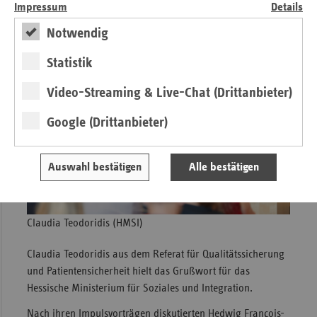
geladenen Gästen aus der hessischen Gesundheitswirtschaft.
Impressum
Details
Notwendig
Statistik
Video-Streaming & Live-Chat (Drittanbieter)
Google (Drittanbieter)
Auswahl bestätigen
Alle bestätigen
Claudia Teodoridis (HMSI)
Claudia Teodoridis aus dem Referat für Qualitätssicherung
und Patientensicherheit hielt das Grußwort für das
Hessische Ministerium für Soziales und Integration.
Nach ihren Impulsvorträgen diskutierten Hedwig François-