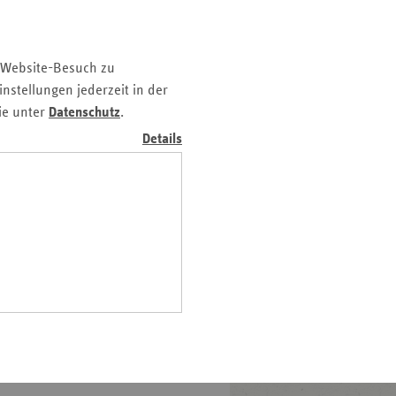
Pfalz
rland
 Website-Besuch zu
hsen
nstellungen jederzeit in der
hsen-
ie unter
Datenschutz
.
halt
Details
leswig-
lstein
ringen
en, bei ihrer Begrüßung
 fünfte Säule des
beitslosen- und
n Millionen Menschen in
ig auch zum Diskutieren: Wo
r die Pflegeversicherung,
andweit zukunftssicher