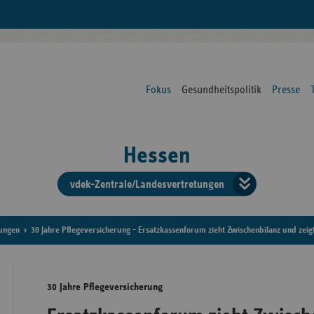
Fokus
Gesundheitspolitik
Presse
Hessen
vdek-Zentrale/Landesvertretungen
Verba
der
tungen
30 Jahre Pflegeversicherung - Ersatzkassenforum zieht Zwischenbilanz und zei
Ersat
30 Jahre Pflegeversicherung
Bun