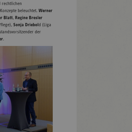
 rechtlichen
Konzepte beleuchtet.
Werner
er Blatt
,
Regine Bresler
Pflege),
Sonja Driebol
d (Liga
standsvorsitzender der
er
.