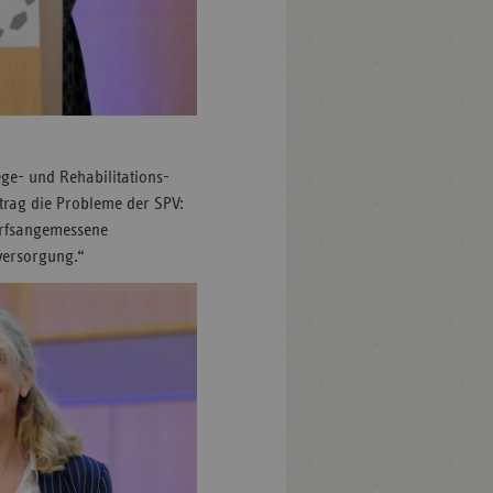
lege- und Rehabilitations­
trag die Probleme der SPV:
arfsangemessene
sversorgung.“