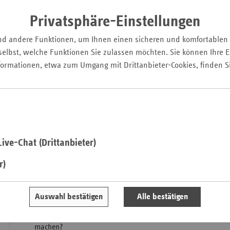
Privatsphäre-Einstellungen
Saa
nd andere Funktionen, um Ihnen einen sicheren und komfortablen
Sac
elbst, welche Funktionen Sie zulassen möchten. Sie können Ihre Ei
Sac
formationen, etwa zum Umgang mit Drittanbieter-Cookies, finden S
An
Sch
Ho
Thü
Claudia Ackermann, Leiterin der vdek-Landesvertretung Hess
ive-Chat (Drittanbieter)
Die Soziale Pflegeversicherung (SPV) wurde vor 30 Jahren als
r)
Sozialversicherungssystems neben der Kranken-, Renten-, Ar
Unfallversicherung eingeführt und hat seitdem das Leben vo
Deutschland geprägt. Ein Anlass zum Feiern, aber gleichzeit
Auswahl bestätigen
Alle bestätigen
liegen jetzt und in Zukunft die größten Herausforderungen fü
und wie können wir die Pflege in Hessen, aber auch deutschl
machen?