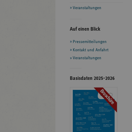
Veranstaltungen
Seitenleiste
Auf einen Blick
mit
Pressemitteilungen
weiteren
Informationen
Kontakt und Anfahrt
Veranstaltungen
Basisdaten 2025-2026
Broschüre