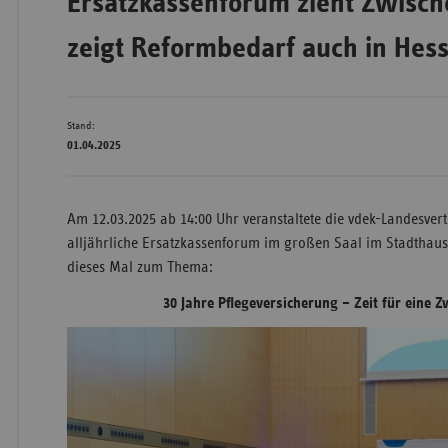
Ersatzkassenforum zieht Zwisch
zeigt Reformbedarf auch in Hes
Wür
Bay
Stand:
01.04.2025
Ber
Bre
Am 12.03.2025 ab 14:00 Uhr veranstaltete die vdek-Landesver
Ha
alljährliche Ersatzkassenforum im großen Saal im Stadthaus
Hes
dieses Mal zum Thema:
Mec
30 Jahre Pflegeversicherung – Zeit für eine 
Vo
Nie
Nor
Wes
Rhe