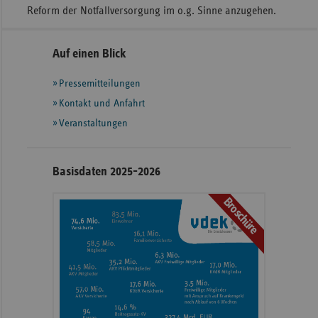
Reform der Notfallversorgung im o.g. Sinne anzugehen.
Seitennavigation
Seitenleiste
Auf einen Blick
mit
Pressemitteilungen
weiteren
Informationen
Kontakt und Anfahrt
Veranstaltungen
Basisdaten 2025-2026
Broschüre