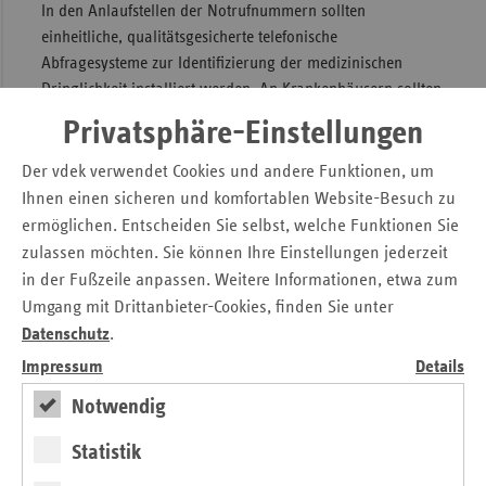
In den Anlaufstellen der Notrufnummern sollten
einheitliche, qualitätsgesicherte telefonische
Abfragesysteme zur Identifizierung der medizinischen
Dringlichkeit installiert werden. An Krankenhäusern sollten
Portalpraxen inklusive eines gemeinsamen Tresens wie z.B.
Privatsphäre-Einstellungen
im Klinikum Höchst eingerichtet werden, die rund um die
Uhr an der Notfallversorgung teilnehmen. Eine
Der vdek verwendet Cookies und andere Funktionen, um
Portalpraxis sollte mit Ärzten der Kassenärztlichen
Ihnen einen sicheren und komfortablen Website-Besuch zu
Vereinigung (KV) Hessen betrieben werden Am zentralen
ermöglichen. Entscheiden Sie selbst, welche Funktionen Sie
gemeinsamen Tresen (Anlaufstelle) wird die
zulassen möchten. Sie können Ihre Einstellungen jederzeit
Behandlungsbedürftigkeit (notfallmedizinische
in der Fußzeile anpassen. Weitere Informationen, etwa zum
Ersteinschätzung) abklärt und die Notfallpatienten in die
Umgang mit Drittanbieter-Cookies, finden Sie unter
für sie medizinisch angezeigte Versorgung gesteuert. Eine
Datenschutz
.
solche Portalpraxis kann zusätzlich eine kassenärztliche
Impressum
Details
Notdienstpraxis beinhalten, in der die ambulante
Notfallbehandlung dann direkt durchgeführt wird
Notwendig
(organisatorisch von der Notaufnahme getrennt).
Statistik
Eine bundesweit einheitliche und gute Versorgung der