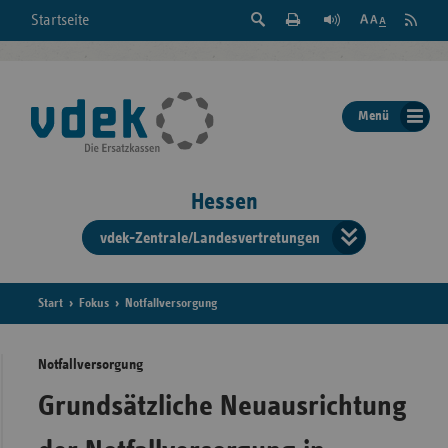
Suche
Seite
RSS
Startseite
Feed
einblenden
Drucken
abonni
Schrift
/
ausblenden
der
Menü
Seite
ändern
Hessen
vdek-Zentrale/Landesvertretungen
Verband
der
Ersatzka
Start
Fokus
Notfallversorgung
Notfallversorgung
Bun
Grundsätzliche Neuausrichtung