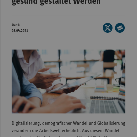
gesund gestaltet werden
Wür
Bay
Stand:
Seite
Ber
08.04.2021
auf
Seite
Bre
X
per
teilen
E-
Ha
Mail
Hes
teilen
Mec
Vo
Nie
Nor
Wes
Rhe
Digitalisierung, demografischer Wandel und Globalisierung
verändern die Arbeitswelt erheblich. Aus diesem Wandel
Saa