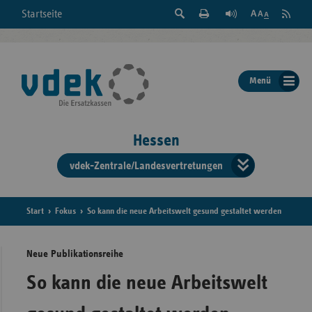
Suche
Seite
RSS
Startseite
Feed
einblenden
Drucken
abonni
Schrift
/
ausblenden
der
Menü
Seite
ändern
Hessen
vdek-Zentrale/Landesvertretungen
Verband
der
Ersatzka
Start
Fokus
So kann die neue Arbeitswelt gesund gestaltet werden
Neue Publikationsreihe
Bun
So kann die neue Arbeitswelt