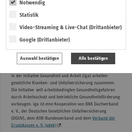
Notwendig
psychologischer Fachartikel, der auch
Forschungsergebnisse zum Zusammenhang zwischen der
Statistik
Gesundheit der Beschäftigten und den
Video-Streaming & Live-Chat (Drittanbieter)
Unternehmenswerten vorstellt. Ein Fragenkatalog – die
dritte Publikation – hilft dabei, die im Unternehmen
Google (Drittanbieter)
herrschenden Wertevorstellungen zu ermitteln. Die
Materialien können
hier
kostenlos abgerufen werden.
Auswahl bestätigen
Alle bestätigen
Initiative Gesundheit und Arbeit
In der Initiative Gesundheit und Arbeit (iga) arbeiten
gesetzliche Kranken- und Unfallversicherung zusammen.
Die Initiative will arbeitsbedingten Gesundheitsgefahren
durch Arbeitsschutz und betriebliche Gesundheitsförderung
vorbeugen. iga ist eine Kooperation von BKK Dachverband
e. V., der Deutschen Gesetzlichen Unfallversicherung
(DGUV), dem AOK-Bundesverband und dem
Verband der
Ersatzkassen e. V. (vdek)
.