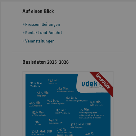
Seitennavigation
Seitenleiste
Auf einen Blick
mit
Pressemitteilungen
weiteren
Informationen
Kontakt und Anfahrt
Veranstaltungen
Basisdaten 2025-2026
Broschüre