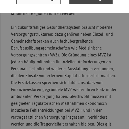
Vertragsärzt:innen in strukturschwachen und/oder
ländlichen Regionen führen werden.
Ein zukunftsfähiges Gesundheitssystem braucht moderne
Versorgungsstrukturen; dazu gehören neben Einzel- und
Gemeinschaftspraxen auch fachübergreifende
Berufsausübungsgemeinschaften wie Medizinische
Versorgungszentren (MVZ). Die Gründung eines MVZ ist
jedoch häufig mit hohen finanziellen Anforderungen an
Personal, Technik und weiterer Ausstattungen verbunden,
die den Einsatz von externem Kapital erforderlich machen.
Die Ersatzkassen sprechen sich dafür aus, dass von
Finanzinvestoren gegründete MVZ weiter ihren Platz in der
ambulanten Versorgung haben. Gleichwohl müssen mit
geeigneten regulatorischen Maßnahmen ökonomisch
induzierte Fehlentwicklungen bei MVZ - und in der
vertragsärztlichen Versorgung insgesamt - verhindert
werden und die Trägervielfalt erhalten bleiben. Dies gilt