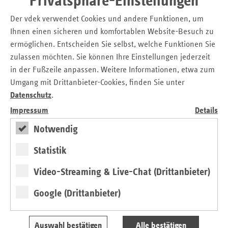
Privatsphäre-Einstellungen
Änderungen sind essenziell: Nach Ansicht der Ersatzkassen
Der vdek verwendet Cookies und andere Funktionen, um
sollten gesetzliche Möglichkeiten geschaffen und genutzt
Ihnen einen sicheren und komfortablen Website-Besuch zu
werden, um kommunale medizinische Versorgungszentren
in strukturschwachen Regionen als regionale
ermöglichen. Entscheiden Sie selbst, welche Funktionen Sie
Gesundheitszentren anzusiedeln und geeignete
zulassen möchten. Sie können Ihre Einstellungen jederzeit
Rahmenbedingungen für „Community Health Nurses“ zu
in der Fußzeile anpassen. Weitere Informationen, etwa zum
schaffen.
Umgang mit Drittanbieter-Cookies, finden Sie unter
Datenschutz
.
Die Ersatzkassen begrüßen die Entwicklung, ärztliche
Impressum
Details
Aufgaben stärker auf qualifizierte medizinische Fachkräfte
Notwendig
zu verlagern. Sie fordern die Vertragspartner auf, die
Delegation ärztlicher Leistungen zu intensivieren,
Statistik
insbesondere in ländlichen Regionen. Dies wird nach
Ansicht der Ersatzkassen auch die Attraktivität der
Video-Streaming & Live-Chat (Drittanbieter)
Gesundheitsberufe erhöhen. Die Ersatzkassen werden in
Hessen mindestens ein Modellvorhaben gemäß § 64d SGB
Google (Drittanbieter)
V starten, um die Delegation ärztlicher Leistungen an
Pflegekräfte zu erproben. Dabei sollen Erkenntnisse
Auswahl bestätigen
Alle bestätigen
gewonnen werden, die dauerhaft zu einer Entlastung der