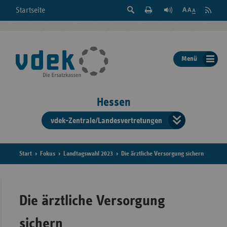
Suche
Seite
RSS
Startseite
Feed
einblenden
Drucken
abonni
Schrift
/
ausblenden
der
Menü
Seite
ändern
Hessen
vdek-Zentrale/Landesvertretungen
Verband
der
Ersatzka
Start
Fokus
Landtagswahl 2023
Die ärztliche Versorgung sichern
Bun
Die ärztliche Versorgung
sichern