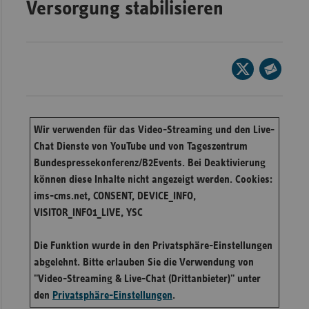
Versorgung stabilisieren
Wür
Bay
Seite
Ber
auf
Seite
Bre
X
per
Ha
teilen
E-
Wir verwenden für das Video-Streaming und den Live-
Mail
Hes
Chat Dienste von YouTube und von Tageszentrum
teilen
Mec
Bundespressekonferenz/B2Events. Bei Deaktivierung
Vo
können diese Inhalte nicht angezeigt werden. Cookies:
ims-cms.net, CONSENT, DEVICE_INFO,
Nie
VISITOR_INFO1_LIVE, YSC
Nor
Wes
Die Funktion wurde in den Privatsphäre-Einstellungen
abgelehnt. Bitte erlauben Sie die Verwendung von
Rhe
"Video-Streaming & Live-Chat (Drittanbieter)" unter
den
Privatsphäre-Einstellungen
.
Saa