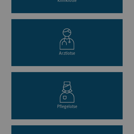
Kliniklotse
Arztlotse
Pflegelotse