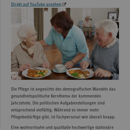
Direkt auf YouTube ansehen
Sac
Sac
An
Sch
Ho
Thü
Die Pflege ist angesichts des demografischen Wandels das
gesundheitspolitische Kernthema der kommenden
Jahrzehnte. Die politischen Aufgabenstellungen sind
entsprechend vielfältig. Während es immer mehr
Pflegebedürftige gibt, ist Fachpersonal wie überall knapp.
Eine wohnortnahe und qualitativ hochwertige stationäre