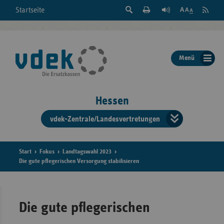
Suche
Seite
RSS
Startseite
Feed
einblenden
Drucken
abonni
Schrift
/
ausblenden
der
Menü
Seite
ändern
Hessen
vdek-Zentrale/Landesvertretungen
Verband
der
Ersatzka
Start
Fokus
Landtagswahl 2023
Die gute pflegerischen Versorgung stabilisieren
Bun
Die gute pflegerischen