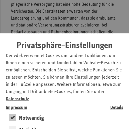
pflegerische Versorgung hat eine hohe Bedeutung für die
Versicherten. Die Ersatzkassen erwarten von der
Landesregierung und den Kommunen, dass sie ambulante
und stationäre Versorgungsstrukturen evaluieren, bei
Bedarf ausbauen und Rahmenbedingungen schaffen, die
die kommunale Pflegeplanung stärker daran orientiert,
Privatsphäre-Einstellungen
eine bedarfsgerechte Anzahl von Plätzen in Pflegeheimen
anzubieten.
Der vdek verwendet Cookies und andere Funktionen, um
Ihnen einen sicheren und komfortablen Website-Besuch zu
Zudem fordern die Ersatzkassen die künftige
Landesregierung auf, Einschränkungen bei der
ermöglichen. Entscheiden Sie selbst, welche Funktionen Sie
Investitionskostenförderung zu überprüfen. Die Übernahme
zulassen möchten. Sie können Ihre Einstellungen jederzeit
der vollen Investitionskosten würde dazu beitragen, die
in der Fußzeile anpassen. Weitere Informationen, etwa zum
finanziellen Belastungen der Pflegebedürftigen zu senken –
Umgang mit Drittanbieter-Cookies, finden Sie unter
denn gute Pflege muss für alle finanzierbar sein. Die
Datenschutz
.
Ersatzkassen fordern ferner die Herausnahme der
Impressum
Details
Ausbildungskostenumlage aus den einrichtungsbezogenen
Notwendig
Pflegekosten (EEE), um die Bewohner:innen in stationären
Pflegeeinrichtungen finanziell zu entlasten. In Hessen liegt