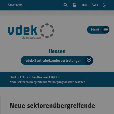
Suche
Seite
RSS
Startseite
Feed
einblenden
Drucken
abonni
Schrift
/
ausblenden
der
Menü
Seite
ändern
Hessen
vdek-Zentrale/Landesvertretungen
Verband
der
Ersatzka
Start
Fokus
Landtagswahl 2023
Neue sektorenübergreifende Versorgungsansätze schaffen
Bun
Neue sektorenübergreifende