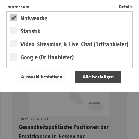
Impressum
Details
Notwendig
Statistik
Video-Streaming & Live-Chat (Drittanbieter)
Google (Drittanbieter)
Auswahl bestätigen
Alle bestätigen
Stand: 27.07.2023
–
Gesundheitspolitische Positionen der
Ersatzkassen in Hessen zur