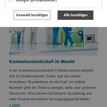
Auswahl bestätigen
Alle bestätigen
Krankenhauslandschaft im Wandel
In der Krankenhauslandschaft in Niedersachsen vollzieht
sich ein Strukturwandel. Früher galt das schnell
erreichbare "Krankenhaus um die Ecke" als Leitbild.
Nunmehr geht der Trend zu weniger, dafür aber größeren
Standorten. Diese können mit besserer Ausstattung und
mehr Routine eine höhere Versorgungsqualität bieten.
» Lesen