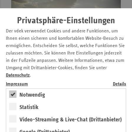
Privatsphäre-Einstellungen
Der vdek verwendet Cookies und andere Funktionen, um
Ihnen einen sicheren und komfortablen Website-Besuch zu
ermöglichen. Entscheiden Sie selbst, welche Funktionen Sie
zulassen möchten. Sie können Ihre Einstellungen jederzeit
in der Fußzeile anpassen. Weitere Informationen, etwa zum
#regionalstark
Umgang mit Drittanbieter-Cookies, finden Sie unter
Die Ersatzkassen sind bundesweit tätig. Sie verknüpfen
Datenschutz
.
diese Organisationsform mit regionaler
Impressum
Details
Versorgungsgestaltung, indem sie auf regionale
Anforderungen und Bedarfe eingehen. In Niedersachsen
Notwendig
haben sie dazu besondere Versorgungsverträge
Statistik
geschlossen und innovative Projekte der
Gesundheitsförderung auf den Weg gebracht.
» Lesen
Video-Streaming & Live-Chat (Drittanbieter)
Google (Drittanbieter)