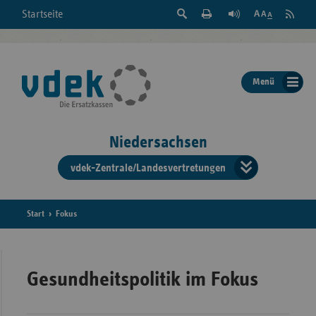
Suche
Seite
RSS
Startseite
Feed
einblenden
Drucken
abonni
Schrift
/
ausblenden
der
Menü
Seite
ändern
Niedersachsen
vdek-Zentrale/Landesvertretungen
Verband
der
Ersatzka
Start
Fokus
Bun
Gesundheitspolitik im Fokus