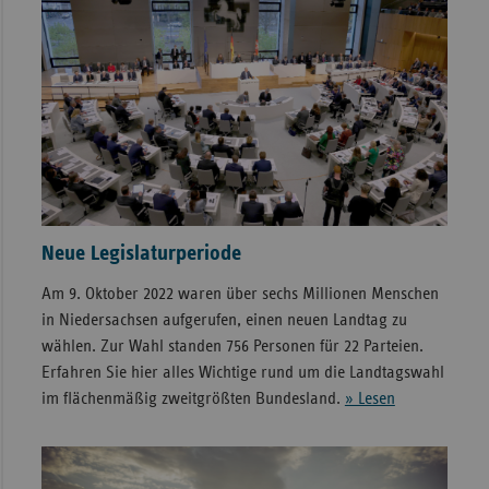
Sac
Sac
An
Sch
Ho
Thü
Neue Legislaturperiode
Am 9. Oktober 2022 waren über sechs Millionen Menschen
in Niedersachsen aufgerufen, einen neuen Landtag zu
wählen. Zur Wahl standen 756 Personen für 22 Parteien.
Erfahren Sie hier alles Wichtige rund um die Landtagswahl
im flächenmäßig zweitgrößten Bundesland.
» Lesen