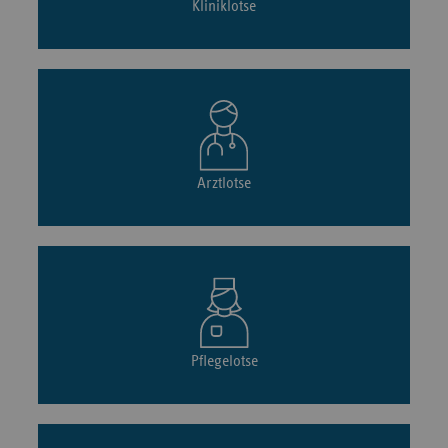
Kliniklotse
Arztlotse
Pflegelotse