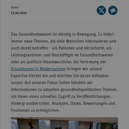
Stand:
Wür
Seite
15.06.2026
auf
Seite
Bay
X
per
Ber
teilen
E-
Das Gesundheitswesen ist ständig in Bewegung. Es liefert
Bre
Mail
immer neue Themen, die viele Menschen interessieren und
teilen
Ha
auch direkt betreffen - als Patienten und Versicherte, als
Leistungsanbieter und Beschäftigte im Gesundheitswesen
Hes
oder als politisch Verantwortliche. Als Vertretung der
Mec
Ersatzkassen in Niedersachsen
bringen wir unsere
Vo
Expertise hierbei ein und möchten Sie daran teilhaben
lassen: Auf unseren Fokus-Seiten bündeln wir
Nie
Informationen zu aktuellen gesundheitspolitischen Themen,
Nor
um Ihnen einen schnellen Zugriff zu Veröffentlichungen,
Wes
Hintergrundberichten, Analysen, Daten, Bewertungen und
Positionen zu ermöglichen.
Rhe
Saa