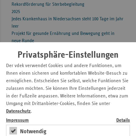
Rekordförderung für Sterbebegleitung
2025
Jedes Krankenhaus in Niedersachsen steht 100 Tage im Jahr
leer
Projekt für gesunde Ernährung und Bewegung geht in
neue Runde
Wohnen im Pflegeheim erneut deutlich teurer
Privatsphäre-Einstellungen
Aktionsplan für mehr Hausärzte
Arzneimittelausgaben gestiegen
Der vdek verwendet Cookies und andere Funktionen, um
Förderprogramm gestartet
Ihnen einen sicheren und komfortablen Website-Besuch zu
vdek setzt auf stärkere Bündelung von Krankenhaus-
ermöglichen. Entscheiden Sie selbst, welche Funktionen Sie
Angeboten
zulassen möchten. Sie können Ihre Einstellungen jederzeit
Ersatzkassen fördern Hospizdienste in Niedersachsen mit
in der Fußzeile anpassen. Weitere Informationen, etwa zum
4,23 Millionen
Umgang mit Drittanbieter-Cookies, finden Sie unter
Der Platz im Pflegeheim kostet immer mehr Geld
Datenschutz
.
Versorgungslücke für Menschen mit Behinderungen
Impressum
Details
geschlossen
Ärztinnen und Ärzte in Niedersachsen mit deutlichem
Notwendig
Honorar-Plus