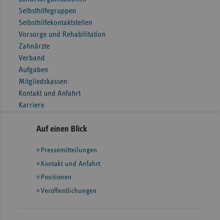
Selbsthilfegruppen
Selbsthilfekontaktstellen
Vorsorge und Rehabilitation
Zahnärzte
Verband
Aufgaben
Mitgliedskassen
Kontakt und Anfahrt
Karriere
Seitennavigation
Seitenleiste
Auf einen Blick
mit
Pressemitteilungen
weiteren
Informationen
Kontakt und Anfahrt
Positionen
Veröffentlichungen