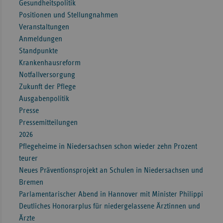
Gesundheitspolitik
Sac
Positionen und Stellungnahmen
Veranstaltungen
Sac
Anmeldungen
An
Standpunkte
Sch
Krankenhausreform
Ho
Notfallversorgung
Zukunft der Pflege
Thü
Ausgabenpolitik
Presse
Pressemitteilungen
2026
Pflegeheime in Niedersachsen schon wieder zehn Prozent
teurer
Neues Präventionsprojekt an Schulen in Niedersachsen und
Bremen
Parlamentarischer Abend in Hannover mit Minister Philippi
Deutliches Honorarplus für niedergelassene Ärztinnen und
Ärzte