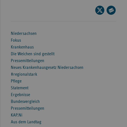
Wür
Seite
auf
Seite
Bay
X
per
Ber
teilen
E-
Niedersachsen
Bre
Mail
Fokus
teilen
Krankenhaus
Ha
Die Weichen sind gestellt
Hes
Pressemitteilungen
Mec
Neues Krankenhausgesetz Niedersachsen
Vo
#regionalstark
Pflege
Nie
Statement
Nor
Ergebnisse
Wes
Bundesvergleich
Pressemitteilungen
Rhe
KAP.Ni
Aus dem Landtag
Saa