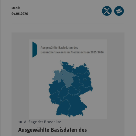
Stand:
Wür
Seite
04.06.2026
auf
Seite
Bay
X
per
Ber
teilen
E-
Bre
Mail
teilen
Ha
Hes
Mec
Vo
Nie
Nor
Wes
Rhe
10. Auflage der Broschüre
–
Ausgewählte Basisdaten des
Saa