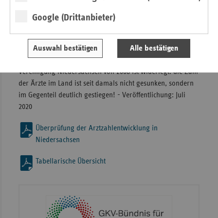
Google (Drittanbieter)
Auswahl bestätigen
Alle bestätigen
Die "Arztzahlprognose 2020" der Kassenärztlichen
Vereinigung Niedersachsen von 2008 ist widerlegt: die Zahl
der Ärzte im Land ist seit damals nicht gesunken, sondern
im Gegenteil deutlich gestiegen! - Veröffentlichung: Juli
2020
Überprüfung der Arztzahlentwicklung in
Niedersachsen
Tabellarische Übersicht