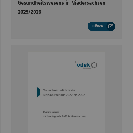
Gesundheitswesens in Niedersachsen
Sac
2025/2026
Sac
An
Öffnen
Sch
Ho
Thü