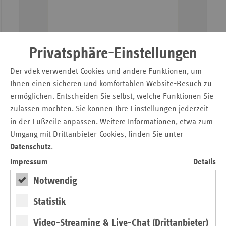
Gesundheitspolitik
Privatsphäre-Einstellungen
–
Positionspapier zur Landtagswahl 2022
in Niedersachsen
Der vdek verwendet Cookies und andere Funktionen, um
Ihnen einen sicheren und komfortablen Website-Besuch zu
Öffnen
ermöglichen. Entscheiden Sie selbst, welche Funktionen Sie
zulassen möchten. Sie können Ihre Einstellungen jederzeit
in der Fußzeile anpassen. Weitere Informationen, etwa zum
Ärztemangel-Prognose widerlegt
Umgang mit Drittanbieter-Cookies, finden Sie unter
Datenschutz
.
Impressum
Details
Notwendig
Statistik
Video-Streaming & Live-Chat (Drittanbieter)