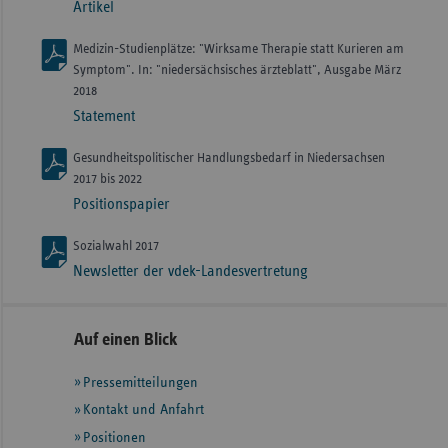
Artikel
Medizin-Studienplätze: "Wirksame Therapie statt Kurieren am
Symptom". In: "niedersächsisches ärzteblatt", Ausgabe März
2018
Statement
Gesundheitspolitischer Handlungsbedarf in Niedersachsen
2017 bis 2022
Positionspapier
Sozialwahl 2017
Newsletter der vdek-Landesvertretung
Seitennavigation
Seitenleiste
Auf einen Blick
mit
Pressemitteilungen
weiteren
Informationen
Kontakt und Anfahrt
Positionen