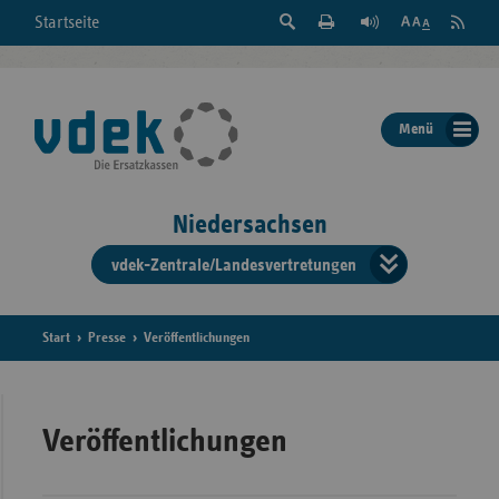
Suche
Seite
RSS
Startseite
Feed
einblenden
Drucken
abonni
Schrift
/
ausblenden
der
Menü
Seite
ändern
Niedersachsen
vdek-Zentrale/Landesvertretungen
Verband
der
Ersatzka
Start
Presse
Veröffentlichungen
Bun
Veröffentlichungen