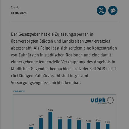
Stand:
Wür
Seite
01.06.2026
auf
Seite
Bay
X
per
Ber
teilen
E-
Der Gesetzgeber hat die Zulassungssperren in
Bre
Mail
überversorgten Städten und Landkreisen 2007 ersatzlos
teilen
Ha
abgeschafft. Als Folge lässt sich seitdem eine Konzentration
von Zahnärzten in städtischen Regionen und eine damit
Hes
einhergehende tendenzielle Verknappung des Angebots in
Mec
ländlichen Gegenden beobachten. Trotz der seit 2015 leicht
Vo
rückläufigen Zahnärztezahl sind insgesamt
Versorgungsengpässe nicht erkennbar.
Nie
Nor
Wes
Rhe
Saa