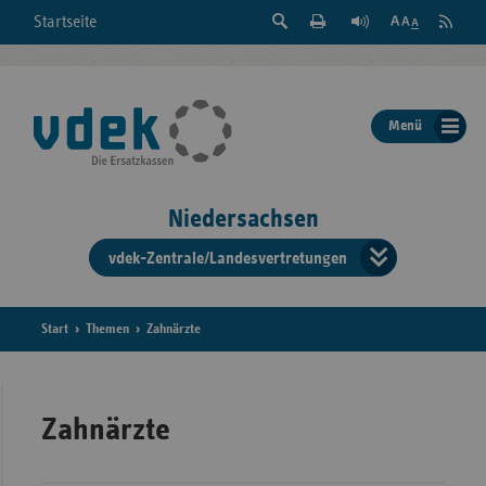
Suche
Seite
RSS
Startseite
Feed
einblenden
Drucken
abonni
Schrift
/
ausblenden
der
Menü
Seite
ändern
Niedersachsen
vdek-Zentrale/Landesvertretungen
Verband
der
Ersatzka
Start
Themen
Zahnärzte
Bun
Zahnärzte