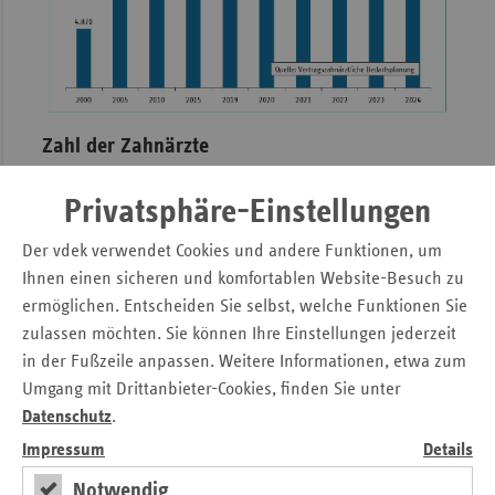
Sac
Sac
An
Sch
Zahl der Zahnärzte
Ho
Entwicklung der Zahl der Zahnärzte in Niedersachsen
Thü
Privatsphäre-Einstellungen
2000 - 2024
Der vdek verwendet Cookies und andere Funktionen, um
Download
Tabelle anzeigen
Ihnen einen sicheren und komfortablen Website-Besuch zu
Zahnärzte
ermöglichen. Entscheiden Sie selbst, welche Funktionen Sie
zulassen möchten. Sie können Ihre Einstellungen jederzeit
Zahl der
Seitennavigation
Seitenleiste
Auf einen Blick
in der Fußzeile anpassen. Weitere Informationen, etwa zum
Jahreszahl
mit
Zahnärzte
Umgang mit Drittanbieter-Cookies, finden Sie unter
Pressemitteilungen
weiteren
Datenschutz
.
Informationen
2000
4870
Kontakt und Anfahrt
Impressum
Details
Positionen
2005
5170
Notwendig
Veröffentlichungen