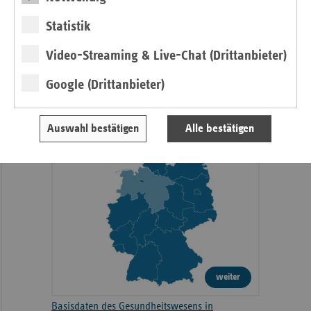
2010
5432
Statistik
Gesundheitswesen in Niedersachsen -
Video-Streaming & Live-Chat (Drittanbieter)
2015
5620
Zahlen, Daten, Fakten
Google (Drittanbieter)
2019
5395
2025/2026
2020
5412
Auswahl bestätigen
Alle bestätigen
2021
5364
2022
5282
2023
5308
2024
5248
weiter
Basisdaten des Gesundheitswesens in