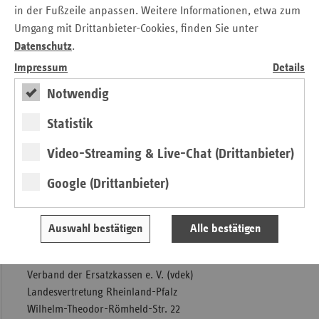
https://www.vdek.com/ueber_uns/vdek-
in der Fußzeile anpassen. Weitere Informationen, etwa zum
zukunftspreis/2019.html
Umgang mit Drittanbieter-Cookies, finden Sie unter
Datenschutz
.
Impressum
Details
20190405 Zukunftspreis 2019.pdf
Notwendig
Dr. Tanja Börner
Statistik
Verband der Ersatzkassen e. V. (vdek)
Landesvertretung Rheinland-Pfalz
Video-Streaming & Live-Chat (Drittanbieter)
Wilhelm-Theodor-Römheld-Str. 22
55130 Mainz
Google (Drittanbieter)
Tel.: 0 61 31 / 9 82 55 - 15
Auswahl bestätigen
Alle bestätigen
E-Mail:
tanja.boerner@vdek.com
Silke Sann
Verband der Ersatzkassen e. V. (vdek)
Landesvertretung Rheinland-Pfalz
Wilhelm-Theodor-Römheld-Str. 22