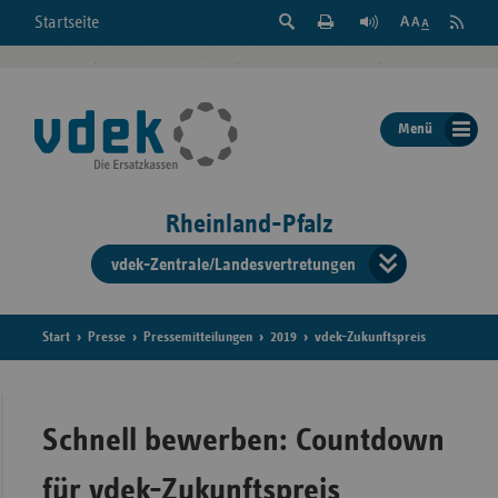
Suche
Seite
RSS
Startseite
Feed
einblenden
Drucken
abonni
Schrift
/
ausblenden
der
Menü
Seite
ändern
Rheinland-Pfalz
vdek-Zentrale/Landesvertretungen
Verband
der
Ersatzka
Start
Presse
Pressemitteilungen
2019
vdek-Zukunftspreis
Bun
Schnell bewerben: Countdown
für vdek-Zukunftspreis