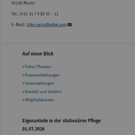
55130 Mainz
Tel.: 0 61 31 / 9 82 55 - 11
E-Mail:
silke.sann@vdek.com
Seitennavigation
Seitenleiste
Auf einen Blick
mit
Fokus-Themen
weiteren
Informationen
Pressemitteilungen
Veranstaltungen
Kontakt und Anfahrt
Mitgliedskassen
Eigenanteile in der stationären Pflege
01.07.2026