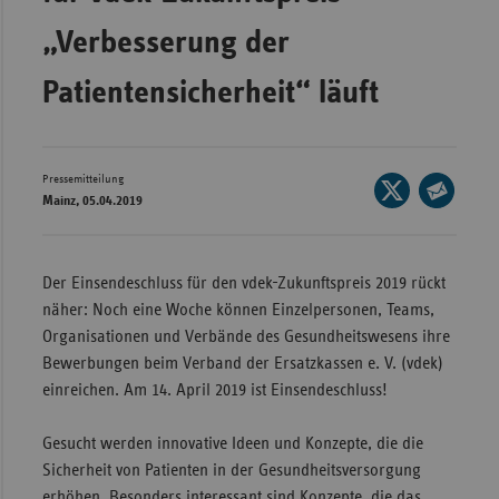
Wür
„Verbesserung der
Bay
Patientensicherheit“ läuft
Ber
Bre
Pressemitteilung
Seite
Ha
Mainz, 05.04.2019
auf
Seite
Hes
X
per
Mec
teilen
E-
Der Einsendeschluss für den vdek-Zukunftspreis 2019 rückt
Vo
Mail
näher: Noch eine Woche können Einzelpersonen, Teams,
Nie
teilen
Organisationen und Verbände des Gesundheitswesens ihre
Bewerbungen beim Verband der Ersatzkassen e. V. (vdek)
Nor
einreichen. Am 14. April 2019 ist Einsendeschluss!
Wes
Rhe
Gesucht werden innovative Ideen und Konzepte, die die
Sicherheit von Patienten in der Gesundheitsversorgung
Saa
erhöhen. Besonders interessant sind Konzepte, die das