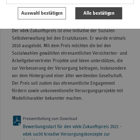
vdek-Zukunftspreis 2021 gibt es unter:
https://www.vdek.com/ueber_uns/vdek-
Auswahl bestätigen
Alle bestätigen
zukunftspreis/2021.html
.
Der vdek-Zukunftspreis ist eine Initiative der Sozialen
Selbstverwaltung bei den Ersatzkassen. Er wurde erstmals
2010 ausgelobt. Mit dem Preis möchten die bei den
Sozialwahlen gewählten ehrenamtlichen Versicherten- und
Arbeitgebervertreter Projekte und Ideen unterstützen, die
zur Verbesserung der Versorgung beitragen, insbesondere
vor dem Hintergrund einer älter werdenden Gesellschaft.
Der Preis soll zudem das ehrenamtliche Engagement
fördern sowie unkonventionelle Versorgungsprojekte mit
Modellcharakter bekannter machen.
Pressemitteilung zum Download
Bewerbungsstart für den vdek-Zukunftspreis 2021 -
vdek sucht kreative Versorgungskonzepte zur