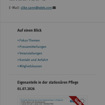
E-Mail:
silke.sann@vdek.com
Seitennavigation
Seitenleiste
Auf einen Blick
mit
Fokus-Themen
weiteren
Informationen
Pressemitteilungen
Veranstaltungen
Kontakt und Anfahrt
Mitgliedskassen
Eigenanteile in der stationären Pflege
01.07.2026
Grafiken