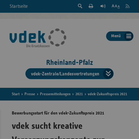
Suche
Seite
RSS
Startseite
Feed
einblenden
Drucken
abonni
Schrift
/
ausblenden
der
Menü
Seite
ändern
Rheinland-Pfalz
vdek-Zentrale/Landesvertretungen
Verband
der
Ersatzka
Start
Presse
Pressemitteilungen
2021
vdek-Zukunftspreis 2021
Bewerbungsstart für den vdek-Zukunftspreis 2021
Bun
vdek sucht kreative