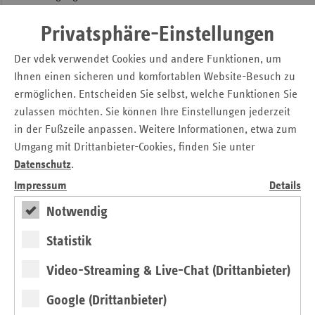
„Die Coronapandemie stellt uns alle vor große
Privatsphäre-Einstellungen
Herausforderungen. In diesem Zusammenhang sind im
Der vdek verwendet Cookies und andere Funktionen, um
letzten Jahr viele innovative Lösungen und Ansätze
Ihnen einen sicheren und komfortablen Website-Besuch zu
gefunden worden, um Mitmenschen dabei zu unterstützen,
ermöglichen. Entscheiden Sie selbst, welche Funktionen Sie
trotz Corona ein möglichst normales Leben im gewohnten
zulassen möchten. Sie können Ihre Einstellungen jederzeit
Umfeld zu führen - etwa besondere Versorgungsangebote
in der Fußzeile anpassen. Weitere Informationen, etwa zum
von Ärzten, Krankenhäusern, Pflegeeinrichtungen oder
Umgang mit Drittanbieter-Cookies, finden Sie unter
Angebote von ehrenamtlichen Vereinen und
Nachbarschaftshilfen. Genau diese Ideen suchen wir beim
Datenschutz
.
diesjährigen vdek-Zukunftspreis“, erklärt Martin Schneider,
Impressum
Details
Leiter der vdek-Landesvertretung Rheinland-Pfalz.
Notwendig
Ausgelobt ist ein Preisgeld von insgesamt 20.000 Euro.
Statistik
Bewerbungen um den diesjährigen vdek-Zukunftspreis
können bis zum 28. April 2021 schriftlich oder per Mail
Video-Streaming & Live-Chat (Drittanbieter)
eingereicht werden. Weitere Informationen,
Google (Drittanbieter)
Teilnahmebedingungen und das Anmeldeformular zum