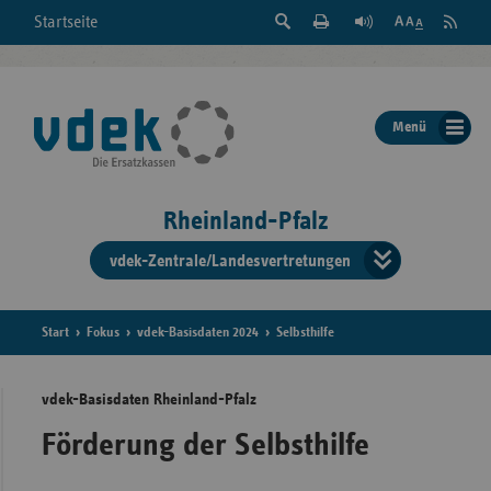
Suche
Seite
RSS
Startseite
Feed
einblenden
Drucken
abonni
Schrift
/
ausblenden
der
Menü
Seite
ändern
Rheinland-Pfalz
vdek-Zentrale/Landesvertretungen
Verband
der
Ersatzka
Start
Fokus
vdek-Basisdaten 2024
Selbsthilfe
vdek-Basisdaten Rheinland-Pfalz
Bun
Förderung der Selbsthilfe