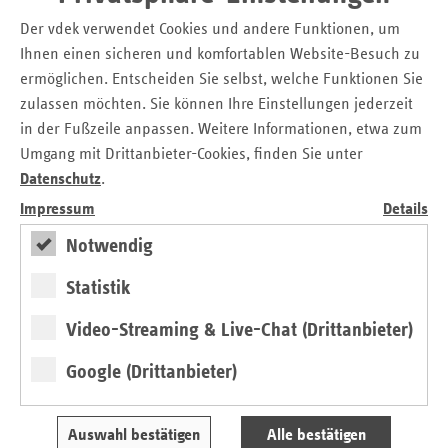
Der vdek verwendet Cookies und andere Funktionen, um
in Euro
Ihnen einen sicheren und komfortablen Website-Besuch zu
insgesamt 2.448.603 Euro*
ermöglichen. Entscheiden Sie selbst, welche Funktionen Sie
zulassen möchten. Sie können Ihre Einstellungen jederzeit
Download
Tabelle anzeigen
in der Fußzeile anpassen. Weitere Informationen, etwa zum
Förderung Selbsthilfe nach
Umgang mit Drittanbieter-Cookies, finden Sie unter
Förderbereichen in Euro
Fördermittel der GKV-Pauschalförderung
Datenschutz
.
Selbsthilfe nach Kassenarten
Impressum
Details
Rheinland-Pfalz 2024
Notwendig
Förderbereich
Fördermittel
Statistik
Selbsthilfegruppen
519.104_
Video-Streaming & Live-Chat (Drittanbieter)
Selbsthilfeorganisationen
786.933_
Google (Drittanbieter)
Selbsthilfekontaktstellen
1.142.566_
Auswahl bestätigen
Alle bestätigen