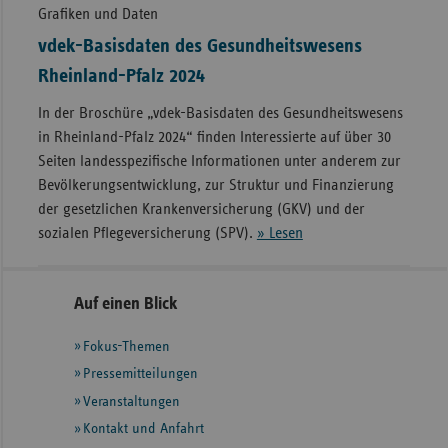
AOK
775.258
Grafiken und Daten
vdek-Basisdaten des Gesundheitswesens
BKK
414.406
Rheinland-Pfalz 2024
IKK
258.639
In der Broschüre „vdek-Basisdaten des Gesundheitswesens
in Rheinland-Pfalz 2024“ finden Interessierte auf über 30
LKK
20.890
Seiten landesspezifische Informationen unter anderem zur
Bevölkerungsentwicklung, zur Struktur und Finanzierung
Knappschaft
18.017
der gesetzlichen Krankenversicherung (GKV) und der
Bahn See
sozialen Pflegeversicherung (SPV).
» Lesen
Fördermittel
2.504.434
insgesamt
Seitennavigation
Seitenleiste
Auf einen Blick
mit
Fokus-Themen
weiteren
Informationen
Pressemitteilungen
Veranstaltungen
Kontakt und Anfahrt