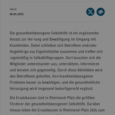
Wür
Stand:
Seite
06.05.2025
Bay
auf
Seite
X
per
Ber
teilen
E-
Die gesundheitsbezogene Selbsthilfe ist ein ergänzender
Bre
Mail
Ansatz zur Hei-lung und Bewältigung im Umgang mit
Ha
teilen
Krankheiten. Dabei schließen sich Betroffene und/oder
Hes
Angehörige aus Eigeninitiative zusammen und treffen sich
regelmäßig in Selbsthilfegruppen. Dort tauschen sich die
Mec
Mitglieder untereinander aus, unterstützen, informieren
Vo
und beraten sich gegenseitig. Durch diese Aktivitäten wird
Nie
den Betroffenen geholfen, ihre krankheitsbezogenen
Probleme besser zu bewältigen, und die gesundheitliche
Nor
Versorgung wird insgesamt bedarfsgerecht ergänzt.
Wes
Die Ersatzkassen sind in Rheinland-Pfalz die größten
Rhe
Förderer der gesundheitsbezogenen Selbsthilfe. Darüber
hinaus loben die Ersatzkassen in Rheinland-Pfalz 2024 zum
Saa