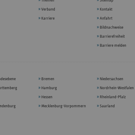
Themen
Sitemap
Verband
Kontakt
Karriere
Anfahrt
Bildnachweise
Barrierefreiheit
Barriere melden
ndesebene
Bremen
Niedersachsen
rttemberg
Hamburg
Nordrhein-Westfalen
Hessen
Rheinland-Pfalz
andenburg
Mecklenburg-Vorpommern
Saarland