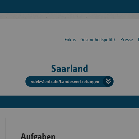
Fokus
Gesundheitspolitik
Presse
Saarland
vdek-Zentrale/Landesvertretungen
Verba
der
Ersat
Aufgaben
Bun