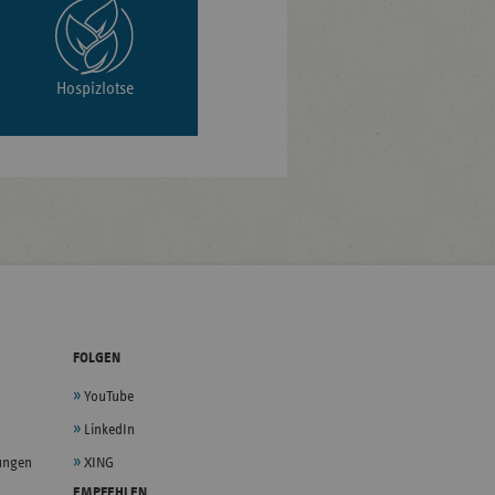
Hospizlotse
FOLGEN
YouTube
LinkedIn
lungen
XING
EMPFEHLEN