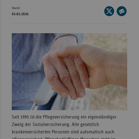
Stand:
Wür
Seite
03.03.2026
auf
Seite
Bay
X
per
Ber
teilen
E-
Bre
Mail
teilen
Ha
Hes
Mec
Vo
Nie
Nor
Wes
Seit 1995 ist die Pflegeversicherung ein eigenständiger
Rhe
Zweig der Sozialversicherung. Alle gesetzlich
krankenversicherten Personen sind automatisch auch
Saa