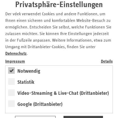
Privatsphäre-Einstellungen
Der vdek verwendet Cookies und andere Funktionen, um
Ihnen einen sicheren und komfortablen Website-Besuch zu
ermöglichen. Entscheiden Sie selbst, welche Funktionen Sie
zulassen möchten. Sie können Ihre Einstellungen jederzeit
in der Fußzeile anpassen. Weitere Informationen, etwa zum
Umgang mit Drittanbieter-Cookies, finden Sie unter
Datenschutz
.
Sie suchen eine passende ambulante oder stationäre
Impressum
Details
Pflegeeinrichtung? Sie möchten sich über Kosten, Lage und
Qualität der Einrichtung informieren? Das Internetportal
Notwendig
der Ersatzkassen bietet Pflegebedürftigen und Angehörigen
Statistik
wertvolle Hilfe bei der Suche nach einer Pflegeeinrichtung.
Zusätzlich können im Pflegelotsen auch regionale Angebote
Video-Streaming & Live-Chat (Drittanbieter)
zur Unterstützung im Alltag gesucht werden. Der
Pflegelotse wurde 2020 zum vierten Mal in Folge als bestes
Google (Drittanbieter)
Online-Portal in der Kategorie „Vergleichsportale
Pflegedienste & Pflegeheime“ ernannt. Den Pflegelotsen