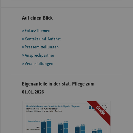
Seitennavigation
Seitenleiste
Auf einen Blick
mit
Fokus-Themen
weiteren
Informationen
Kontakt und Anfahrt
Pressemitteilungen
Ansprechpartner
Veranstaltungen
Eigenanteile in der stat. Pflege zum
01.01.2026
Grafik